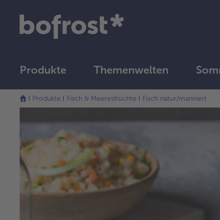
Produkte
Themenwelten
Som
Produkte
Fisch & Meeresfrüchte
Fisch natur/mariniert