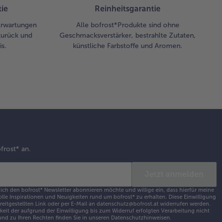
ie
Reinheitsgarantie
 Erwartungen
Alle bofrost*Produkte sind ohne
zurück und
Geschmacksverstärker, bestrahlte Zutaten,
s.
künstliche Farbstoffe und Aromen.
frost* an.
Jetzt anmelden
 ich den bofrost* Newsletter abonnieren möchte und willige ein, dass hierfür meine
olle Inspirationen und Neuigkeiten rund um bofrost* zu erhalten. Diese Einwilligung
ereitgestellten Link oder per E-Mail an datenschutz@bofrost.at widerrufen werden.
eit der aufgrund der Einwilligung bis zum Widerruf erfolgten Verarbeitung nicht
nd zu Ihren Rechten finden Sie in unseren
Datenschutzhinweisen
.