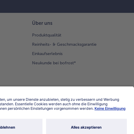
Über uns
Produktqualität
Reinheits- & Geschmacksgarantie
Einkaufserlebnis
Neukunde bei bofrost*
Land / Sprache wählen