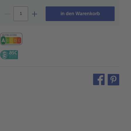
in den Warenkorb
teilen
pin
it