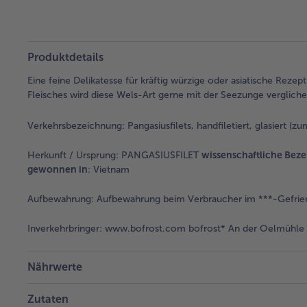
Produktdetails
Eine feine Delikatesse für kräftig würzige oder asiatische Rez
Fleisches wird diese Wels-Art gerne mit der Seezunge verglichen
Verkehrsbezeichnung:
Pangasiusfilets, handfiletiert, glasiert (zu
Herkunft / Ursprung:
PANGASIUSFILET
wissenschaftliche Bez
gewonnen in
: Vietnam
Aufbewahrung:
Aufbewahrung beim Verbraucher im ***-Gefrier
Inverkehrbringer:
www.bofrost.com bofrost* An der Oelmühle 6
Nährwerte
Zutaten