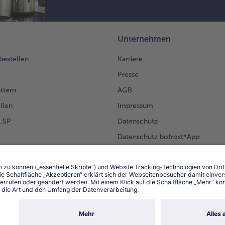
Unternehmen
 bestellen
Karriere
Presse
ättern
AGB
llen
Impressum
g_SP
Datenschutz
Datenschutz bofrost*App
en Kunden
Erklärung zur Barrierefreiheit