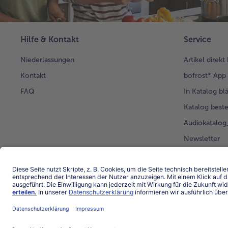
Hilfe & Kontakt
Service
Niederlassungen
Artikel direkt
Kontakt
bofrost* App
FAQ
In Katalog bl
Katalog beste
Audiokatalo
Newsletter
Kunden werb