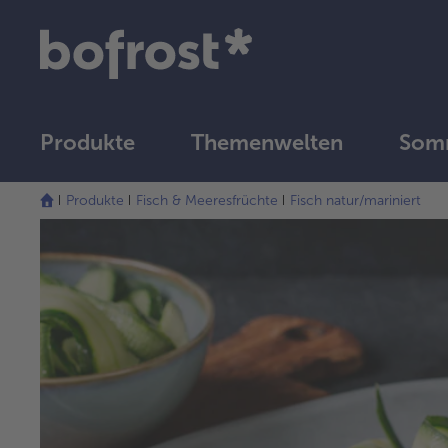
Produkte
Themenwelten
Som
Produkte
Fisch & Meeresfrüchte
Fisch natur/mariniert