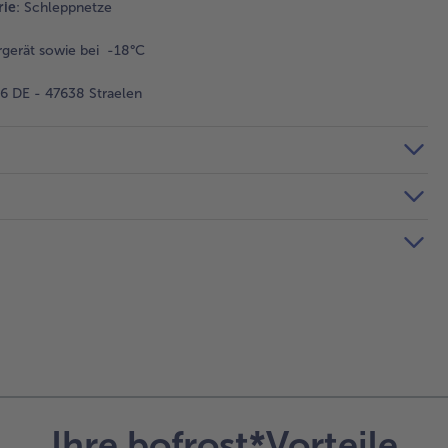
rie
: Schleppnetze
gerät sowie bei -18°C
 DE - 47638 Straelen
Ihre bofrost*Vorteile