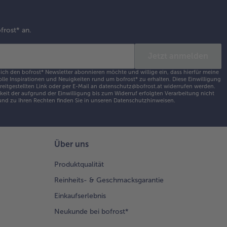
frost* an.
Jetzt anmelden
 ich den bofrost* Newsletter abonnieren möchte und willige ein, dass hierfür meine
olle Inspirationen und Neuigkeiten rund um bofrost* zu erhalten. Diese Einwilligung
ereitgestellten Link oder per E-Mail an datenschutz@bofrost.at widerrufen werden.
eit der aufgrund der Einwilligung bis zum Widerruf erfolgten Verarbeitung nicht
nd zu Ihren Rechten finden Sie in unseren
Datenschutzhinweisen
.
Über uns
Produktqualität
Reinheits- & Geschmacksgarantie
Einkaufserlebnis
Neukunde bei bofrost*