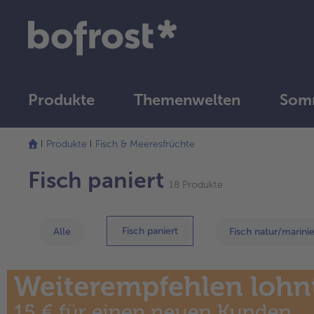
Produkte
Themenwelten
Som
Die
Liste
Produkte
Fisch & Meeresfrüchte
wurde
erfolgreich
Fisch paniert
18 Produkte
aktualisiert
Fisch paniert
Alle
Fisch natur/marinie