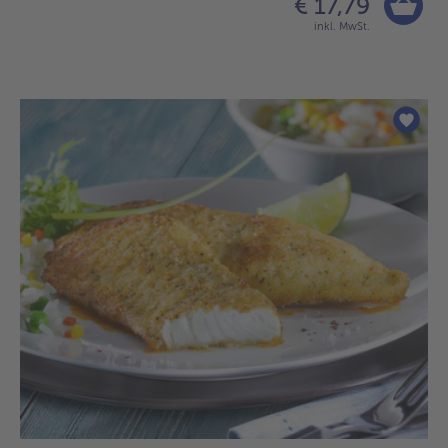
€ 17,79
inkl. MwSt.