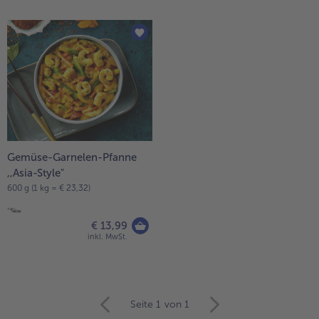
Gemüse-Garnelen-Pfanne
,,Asia-Style"
600 g (1 kg = € 23,32)
€ 13,99
inkl. MwSt.
weiter
Seite 1
von 1
mit