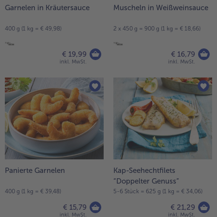
Garnelen in Kräutersauce
Muscheln in Weißweinsauce
400 g (1 kg = € 49,98)
2 x 450 g = 900 g (1 kg = € 18,66)
€ 19,99
€ 16,79
inkl. MwSt.
inkl. MwSt.
Panierte Garnelen
Kap-Seehechtfilets
“Doppelter Genuss”
400 g (1 kg = € 39,48)
5-6 Stück = 625 g (1 kg = € 34,06)
€ 15,79
€ 21,29
inkl. MwSt.
inkl. MwSt.