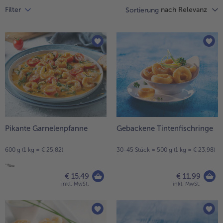
Liste.
alle Hausmannskost & Suppen
nach Relevanz
Filter
Sortierung
Obst
alle Obst
Brot & Gebäck
alle Brot & Gebäck
Süße Vielfalt
alle Süße Vielfalt
Confiserie & Feinkost
alle Confiserie & Feinkost
Wein & Spirituosen
alle Wein & Spirituosen
Küchenhelfer
alle Küchenhelfer
Pikante Garnelenpfanne
Gebackene Tintenfischringe
600 g (1 kg = € 25,82)
30-45 Stück = 500 g (1 kg = € 23,98)
€ 15,49
€ 11,99
inkl. MwSt.
inkl. MwSt.