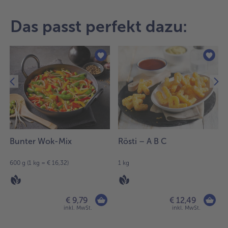
der
Artikel-
Das passt perfekt dazu:
Übersicht.
Es
befinden
sich
9
Artikel
in
der
Liste.
Bunter Wok-Mix
Rösti – A B C
600 g (1 kg = € 16,32)
1 kg
€ 9,79
€ 12,49
inkl. MwSt.
inkl. MwSt.