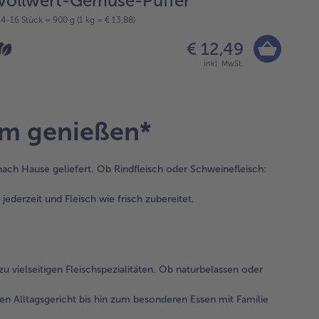
Vollwert-Gemüse-Puffer
Ka
14-16 Stück = 900 g (1 kg = € 13,88)
750 g 
€ 12,49
inkl. MwSt.
em genießen*
nach Hause geliefert. Ob Rindfleisch oder Schweinefleisch:
ederzeit und Fleisch wie frisch zubereitet.
u vielseitigen Fleischspezialitäten. Ob naturbelassen oder
en Alltagsgericht bis hin zum besonderen Essen mit Familie