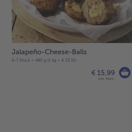
Jalapeño-Cheese-Balls
6-7 Stück = 480 g (1 kg = € 33,31)
€ 15,99
inkl. MwSt.
weiter
mit
der