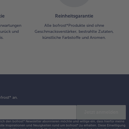
ie
Reinheitsgarantie
 Erwartungen
Alle bofrost*Produkte sind ohne
zurück und
Geschmacksverstärker, bestrahlte Zutaten,
s.
künstliche Farbstoffe und Aromen.
frost* an.
Jetzt anmelden
 ich den bofrost* Newsletter abonnieren möchte und willige ein, dass hierfür meine
olle Inspirationen und Neuigkeiten rund um bofrost* zu erhalten. Diese Einwilligung