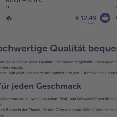
Rösti – A B C
1 kg
€ 12,49
inkl. MwSt.
hochwertige Qualität bequ
* und genießen Sie beste Qualität – schonend tiefgekühlt und bequem 
en Geschmack.
he, Saftigkeit und Nährstoffe optimal erhalten – für flexiblen Genuss j
 für jeden Geschmack
leischprodukten – von klassischem Rind- und Schweinefleisch bis hin z
i.
 zum Braten in der Pfanne, für den Ofen oder zum Grillen. Vom schnell
en.