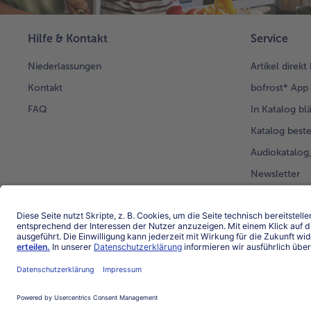
Hilfe & Kontakt
Service
Niederlassungen
Artikel direkt
Kontakt
bofrost* App
FAQ
In Katalog bl
Katalog beste
Audiokatalo
Newsletter
Kunden werb