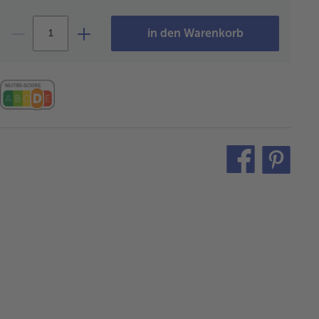
in den Warenkorb
teilen
pin
it