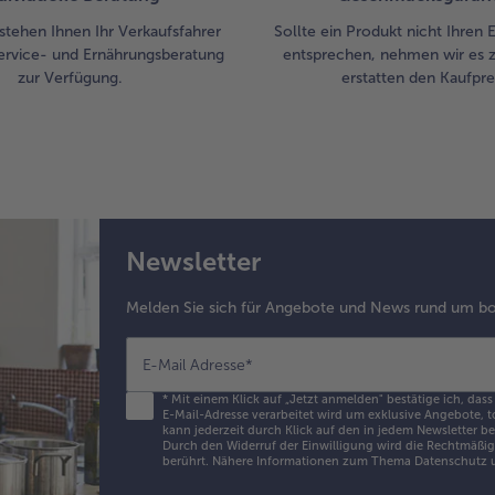
stehen Ihnen Ihr Verkaufsfahrer
Sollte ein Produkt nicht Ihren
ervice- und Ernährungsberatung
entsprechen, nehmen wir es 
zur Verfügung.
erstatten den Kaufprei
Newsletter
Melden Sie sich für Angebote und News rund um bo
E-Mail Adresse
*
*
Mit einem Klick auf „Jetzt anmelden" bestätige ich, dass
E-Mail-Adresse verarbeitet wird um exklusive Angebote, t
kann jederzeit durch Klick auf den in jedem Newsletter b
Durch den Widerruf der Einwilligung wird die Rechtmäßigk
berührt. Nähere Informationen zum Thema Datenschutz u