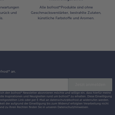
 Erwartungen
Alle bofrost*Produkte sind ohne
zurück und
Geschmacksverstärker, bestrahlte Zutaten,
s.
künstliche Farbstoffe und Aromen.
frost* an.
Jetzt anmelden
 ich den bofrost* Newsletter abonnieren möchte und willige ein, dass hierfür meine
olle Inspirationen und Neuigkeiten rund um bofrost* zu erhalten. Diese Einwilligung
ereitgestellten Link oder per E-Mail an datenschutz@bofrost.at widerrufen werden.
eit der aufgrund der Einwilligung bis zum Widerruf erfolgten Verarbeitung nicht
nd zu Ihren Rechten finden Sie in unseren
Datenschutzhinweisen
.