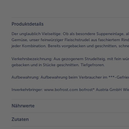
Produktdetails
Der unglaublich Vielseitige: Ob als besondere Suppeneinlage, a
Gemüse, unser feinwürziger Fleischstrudel aus faschiertem Ri
jeder Kombination. Bereits vorgebacken und geschnitten, schnel
Verkehrsbezeichnung:
Aus gezogenem Strudelteig, mit fein würz
gebacken und in Stücke geschnitten. Tiefgefroren.
Aufbewahrung:
Aufbewahrung beim Verbraucher im ***-Gefrier
Inverkehrbringer:
www.bofrost.com bofrost* Austria GmbH Wies
Nährwerte
Zutaten