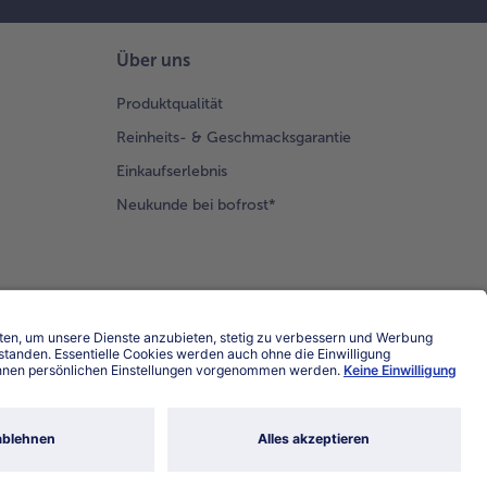
Über uns
Produktqualität
Reinheits- & Geschmacksgarantie
Einkaufserlebnis
Neukunde bei bofrost*
Land / Sprache wählen