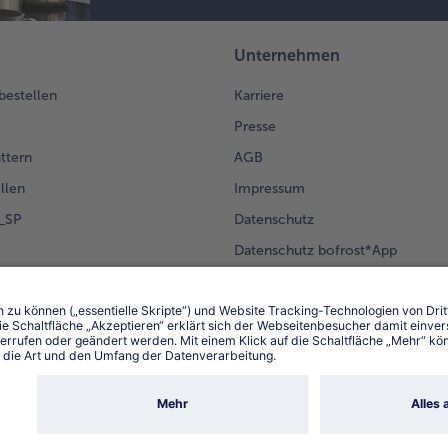
Unternehmen
 bestellen
Karriere
Presse
ättern
AGB
llen
Impressum
g_SP
Datenschutz
Datenschutz bofrost*App
en Kunden
Erklärung zur Barrierefreiheit