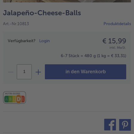
alle Hausmannskost & Suppen
Obst
Jalapeño-Cheese-Balls
alle Obst
Brot & Gebäck
Art.-Nr.10813
Produktdetails
alle Brot & Gebäck
Süße Vielfalt
alle Süße Vielfalt
€ 15,99
Preisangabe
Confiserie & Feinkost
Verfügbarkeit?
Login
inkl. MwSt.
alle Confiserie & Feinkost
Wein & Spirituosen
6-7 Stück = 480 g
(1 kg = € 33,31)
alle Wein & Spirituosen
Küchenhelfer
in den Warenkorb
alle Küchenhelfer