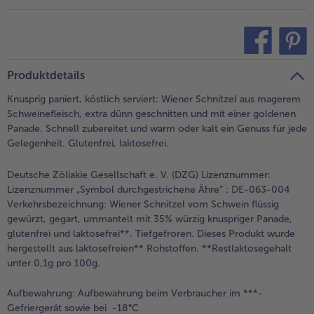
teilen
pin it
Produktdetails
Knusprig paniert, köstlich serviert: Wiener Schnitzel aus magerem
Schweinefleisch, extra dünn geschnitten und mit einer goldenen
Panade. Schnell zubereitet und warm oder kalt ein Genuss für jede
Gelegenheit. Glutenfrei, laktosefrei.
Deutsche Zöliakie Gesellschaft e. V. (DZG) Lizenznummer:
Lizenznummer „Symbol durchgestrichene Ähre“ : DE-063-004
Verkehrsbezeichnung:
Wiener Schnitzel vom Schwein flüssig
gewürzt, gegart, ummantelt mit 35% würzig knuspriger Panade,
glutenfrei und laktosefrei**. Tiefgefroren. Dieses Produkt wurde
hergestellt aus laktosefreien** Rohstoffen. **Restlaktosegehalt
unter 0,1g pro 100g.
Aufbewahrung:
Aufbewahrung beim Verbraucher im ***-
Gefriergerät sowie bei -18°C