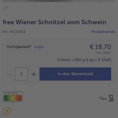
alle Hausmannskost & Suppen
Obst
alle Obst
Brot & Gebäck
free Wiener Schnitzel vom Schwein
alle Brot & Gebäck
Süße Vielfalt
Art.-Nr.10012
Produktdetails
alle Süße Vielfalt
Confiserie & Feinkost
alle Confiserie & Feinkost
€ 18,70
Preisangabe
Wein & Spirituosen
Verfügbarkeit?
Login
inkl. MwSt.
alle Wein & Spirituosen
Küchenhelfer
4 Stück = 500 g
(1 kg = € 37,40)
alle Küchenhelfer
in den Warenkorb