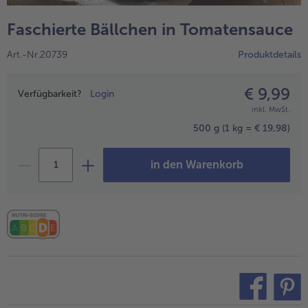
alle Hausmannskost & Suppen
Obst
Faschierte Bällchen in Tomatensauce
alle Obst
Brot & Gebäck
Art.-Nr.20739
Produktdetails
alle Brot & Gebäck
Süße Vielfalt
alle Süße Vielfalt
€ 9,99
Preisangabe
Confiserie & Feinkost
Verfügbarkeit?
Login
inkl. MwSt.
alle Confiserie & Feinkost
Wein & Spirituosen
500 g
(1 kg = € 19,98)
alle Wein & Spirituosen
Küchenhelfer
in den Warenkorb
alle Küchenhelfer