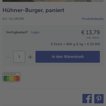
alle Hausmannskost & Suppen
Obst
Hühner-Burger, paniert
alle Obst
Brot & Gebäck
Art.-Nr.08098
Produktdetails
alle Brot & Gebäck
Süße Vielfalt
alle Süße Vielfalt
€ 13,79
Preisangabe
Confiserie & Feinkost
Verfügbarkeit?
Login
inkl. MwSt.
alle Confiserie & Feinkost
Wein & Spirituosen
6 Stück = 660 g
(1 kg = € 20,89)
alle Wein & Spirituosen
Küchenhelfer
in den Warenkorb
alle Küchenhelfer