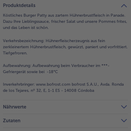
teilen
pin it
Produktdetails
Köstliches Burger Patty aus zartem Hühnerbrustfleisch in Panade.
Dazu Ihre Lieblingssauce, frischer Salat und unsere Pommes frites,
und das Leben ist schön.
Verkehrsbezeichnung:
Hühnerfleischerzeugnis aus fein
zerkleinertem Hühnerbrustfleisch, gewürzt, paniert und vorfrittiert.
Tiefgefroren.
Aufbewahrung:
Aufbewahrung beim Verbraucher im ***-
Gefriergerät sowie bei -18°C
Inverkehrbringer:
www.bofrost.com bofrost S.A.U., Avda. Ronda
de los Tejares, nº 32, E, 1-1 ES - 14008 Córdoba
Nährwerte
Zutaten