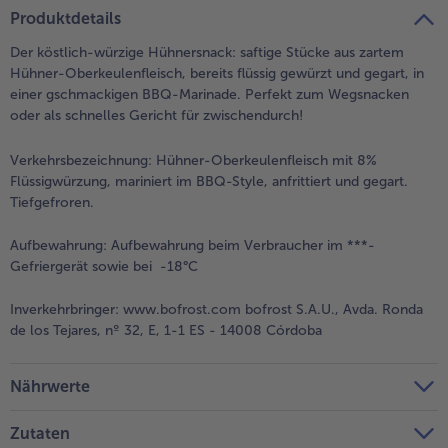
teilen
pin it
Produktdetails
Der köstlich-würzige Hühnersnack: saftige Stücke aus zartem
Hühner-Oberkeulenfleisch, bereits flüssig gewürzt und gegart, in
einer gschmackigen BBQ-Marinade. Perfekt zum Wegsnacken
oder als schnelles Gericht für zwischendurch!
Verkehrsbezeichnung:
Hühner-Oberkeulenfleisch mit 8%
Flüssigwürzung, mariniert im BBQ-Style, anfrittiert und gegart.
Tiefgefroren.
Aufbewahrung:
Aufbewahrung beim Verbraucher im ***-
Gefriergerät sowie bei -18°C
Inverkehrbringer:
www.bofrost.com bofrost S.A.U., Avda. Ronda
de los Tejares, nº 32, E, 1-1 ES - 14008 Córdoba
Nährwerte
Zutaten