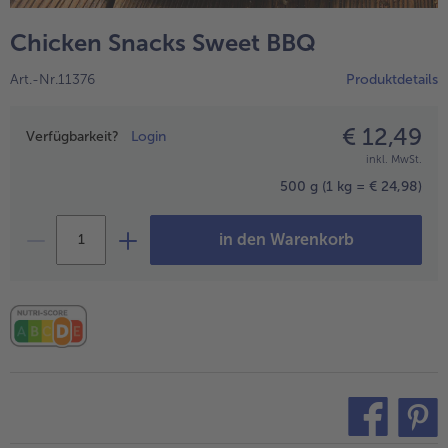
alle Hausmannskost & Suppen
Obst
Chicken Snacks Sweet BBQ
alle Obst
Brot & Gebäck
Art.-Nr.11376
Produktdetails
alle Brot & Gebäck
Süße Vielfalt
alle Süße Vielfalt
€ 12,49
Preisangabe
Confiserie & Feinkost
Verfügbarkeit?
Login
inkl. MwSt.
alle Confiserie & Feinkost
Wein & Spirituosen
500 g
(1 kg = € 24,98)
alle Wein & Spirituosen
Küchenhelfer
in den Warenkorb
alle Küchenhelfer