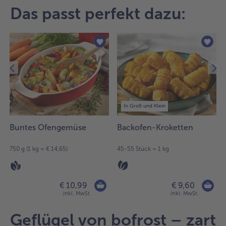
Artikel-
Das passt perfekt dazu:
Übersicht.
Es
befinden
sich
14
Artikel
in
der
Liste.
In Groß und Klein
Buntes Ofengemüse
Backofen-Kroketten
750 g (1 kg = € 14,65)
45-55 Stück = 1 kg
€ 10,99
€ 9,60
inkl. MwSt.
inkl. MwSt.
Geflügel von bofrost – zart