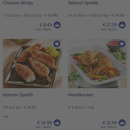
Chicken Wings
Yakitori-Spieße
7-12 Stück = 500 g (1 kg = € 16,98)
14-17 Stück = 500 g (1 kg = € 34,58)
€ 8,49
€ 17,29
inkl. MwSt.
inkl. MwSt.
Hühner-Spießli
Hendlkeulen
750 g (1 kg = € 26,65)
4-6 Stück = 1 kg
€ 19,99
€ 11,99
inkl. MwSt.
inkl. MwSt.