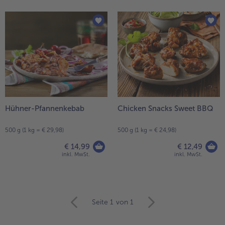
Hühner-Pfannenkebab
Chicken Snacks Sweet BBQ
500 g (1 kg = € 29,98)
500 g (1 kg = € 24,98)
€ 14,99
€ 12,49
inkl. MwSt.
inkl. MwSt.
weiter
Seite 1
von 1
mit
der