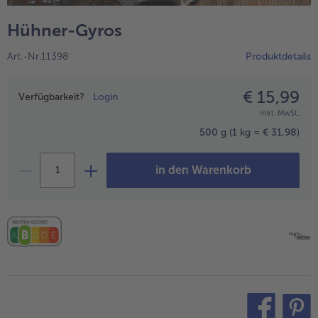
alle Hausmannskost & Suppen
Obst
Hühner-Gyros
alle Obst
Brot & Gebäck
Art.-Nr.11398
Produktdetails
alle Brot & Gebäck
Süße Vielfalt
alle Süße Vielfalt
€ 15,99
Preisangabe
Confiserie & Feinkost
Verfügbarkeit?
Login
inkl. MwSt.
alle Confiserie & Feinkost
Wein & Spirituosen
500 g
(1 kg = € 31,98)
alle Wein & Spirituosen
Küchenhelfer
in den Warenkorb
alle Küchenhelfer