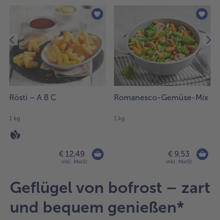
befinden
sich
5
Artikel
in
der
Liste.
Rösti – A B C
Romanesco-Gemüse-Mix
1 kg
1 kg
€ 12,49
€ 9,53
inkl. MwSt.
inkl. MwSt.
Geflügel von bofrost – zart
und bequem genießen*