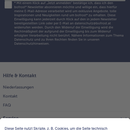
*
Mit einem Klick auf „Jetzt anmelden" bestätige ich, dass ich den
bofrost* Newsletter abonnieren möchte und willige ein, dass hierfür
meine E-Mail-Adresse verarbeitet wird um exklusive Angebote, tolle
Inspirationen und Neuigkeiten rund um bofrost* zu erhalten. Diese
Einwilligung kann jederzeit durch Klick auf den in jedem Newsletter
bereitgestellten Link oder per E-Mail an datenschutz@bofrost.at
widerrufen werden. Durch den Widerruf der Einwilligung wird die
Rechtmäßigkeit der aufgrund der Einwilligung bis zum Widerruf
erfolgten Verarbeitung nicht berührt. Nähere Informationen zum Thema
Datenschutz und zu Ihren Rechten finden Sie in unseren
Datenschutzhinweisen
.
Hilfe & Kontakt
Niederlassungen
Kontakt
FAQ
Service