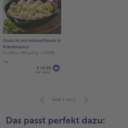
Gnocchi mit Hühnerfleisch in
Kräutersauce
2 x 300 g = 600 g (1 kg = € 24,98)
€ 14,99
inkl. MwSt.
weiter
Seite 1
von 1
mit
der
Artikel-
Das passt perfekt dazu:
Übersicht.
Es