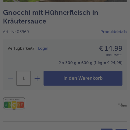
alle Hausmannskost & Suppen
Obst
Gnocchi mit Hühnerfleisch in
alle Obst
Brot & Gebäck
Kräutersauce
alle Brot & Gebäck
Süße Vielfalt
Art.-Nr.03960
Produktdetails
alle Süße Vielfalt
Confiserie & Feinkost
€ 14,99
Preisangabe
alle Confiserie & Feinkost
Verfügbarkeit?
Login
Wein & Spirituosen
inkl. MwSt.
alle Wein & Spirituosen
Küchenhelfer
2 x 300 g = 600 g
(1 kg = € 24,98)
alle Küchenhelfer
in den Warenkorb