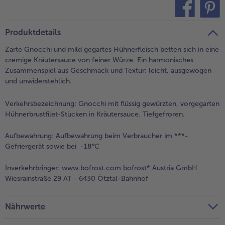
teilen
pin it
Produktdetails
Zarte Gnocchi und mild gegartes Hühnerfleisch betten sich in eine
cremige Kräutersauce von feiner Würze. Ein harmonisches
Zusammenspiel aus Geschmack und Textur: leicht, ausgewogen
und unwiderstehlich.
Verkehrsbezeichnung:
Gnocchi mit flüssig gewürzten, vorgegarten
Hühnerbrustfilet-Stücken in Kräutersauce. Tiefgefroren.
Aufbewahrung:
Aufbewahrung beim Verbraucher im ***-
Gefriergerät sowie bei -18°C
Inverkehrbringer:
www.bofrost.com bofrost* Austria GmbH
Wiesrainstraße 29 AT - 6430 Ötztal-Bahnhof
Nährwerte