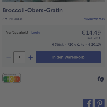
alle Hausmannskost & Suppen
Obst
Broccoli-Obers-Gratin
alle Obst
Brot & Gebäck
Art.-Nr.00681
Produktdetails
alle Brot & Gebäck
Süße Vielfalt
alle Süße Vielfalt
€ 14,49
Preisangabe
Confiserie & Feinkost
Verfügbarkeit?
Login
inkl. MwSt.
alle Confiserie & Feinkost
Wein & Spirituosen
6 Stück = 720 g
(1 kg = € 20,13)
alle Wein & Spirituosen
Küchenhelfer
in den Warenkorb
alle Küchenhelfer