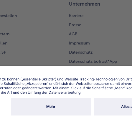
Unternehmen
 bestellen
Karriere
Presse
ättern
AGB
llen
Impressum
g_SP
Datenschutz
Datenschutz bofrost*App
en Kunden
Erklärung zur Barrierefreiheit