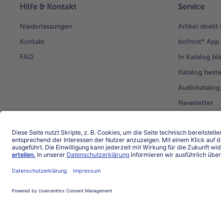
Hilfe & Kontakt
Service
Niederlassungen
Artikel direkt
Kontakt
bofrost* App
FAQ
In Katalog bl
Katalog beste
Audiokatalo
Newsletter
Kunden werb