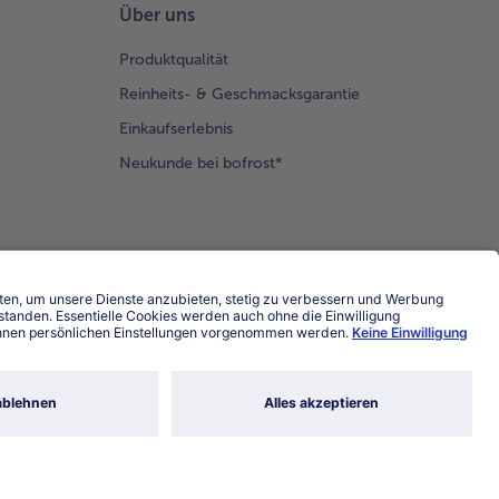
Über uns
Produktqualität
Reinheits- & Geschmacksgarantie
Einkaufserlebnis
Neukunde bei bofrost*
Land / Sprache wählen