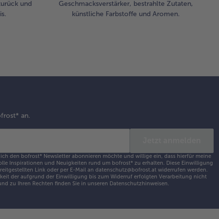
zurück und
Geschmacksverstärker, bestrahlte Zutaten,
s.
künstliche Farbstoffe und Aromen.
frost* an.
Jetzt anmelden
 ich den bofrost* Newsletter abonnieren möchte und willige ein, dass hierfür meine
olle Inspirationen und Neuigkeiten rund um bofrost* zu erhalten. Diese Einwilligung
ereitgestellten Link oder per E-Mail an datenschutz@bofrost.at widerrufen werden.
eit der aufgrund der Einwilligung bis zum Widerruf erfolgten Verarbeitung nicht
nd zu Ihren Rechten finden Sie in unseren
Datenschutzhinweisen
.