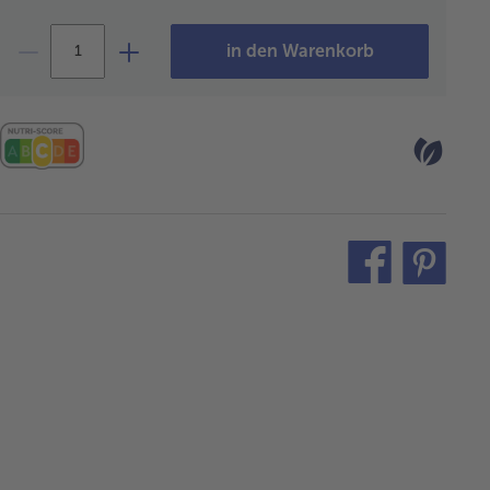
in den Warenkorb
teilen
pin
it