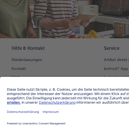
Hilfe & Kontakt
Service
Niederlassungen
Artikel direkt
Kontakt
bofrost* App
FAQ
In Katalog bl
Katalog beste
Audiokatalo
Newsletter
Kunden werb