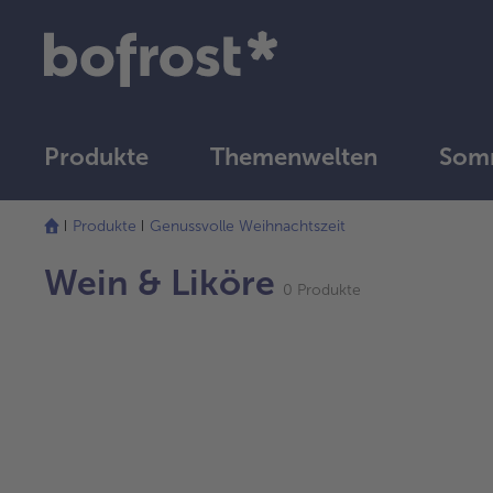
Produkte
Themenwelten
Som
Produkte
Genussvolle Weihnachtszeit
Wein & Liköre
0 Produkte
weiter
mit
der
Artikel-
Übersicht.