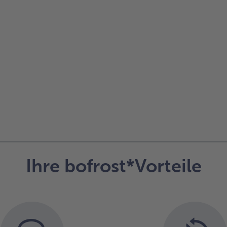
der
Liste.
Ihre bofrost*Vorteile