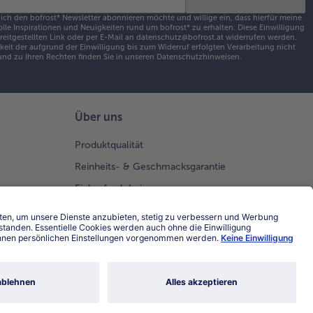
 ich den bofrost* Newsletter abonnieren möchte und willige ein, dass hierfür meine
olle Inspirationen und Neuigkeiten rund um bofrost* zu erhalten. Diese Einwilligung
ereitgestellten Link oder per E-Mail an datenschutz@bofrost.at widerrufen werden.
eit der aufgrund der Einwilligung bis zum Widerruf erfolgten Verarbeitung nicht
nd zu Ihren Rechten finden Sie in unseren
Datenschutzhinweisen
.
Über uns
Produktqualität
Reinheits- & Geschmacksgarantie
Einkaufserlebnis
Neukunde bei bofrost*