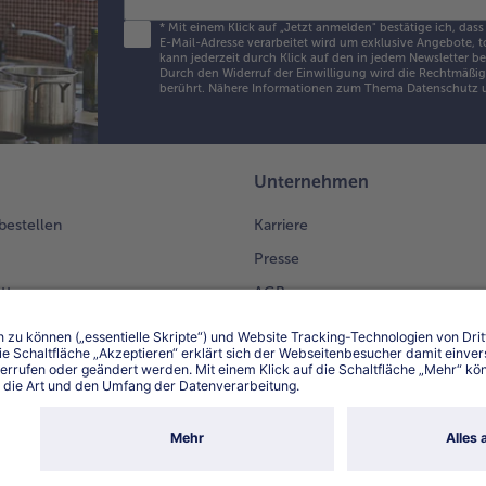
*
Mit einem Klick auf „Jetzt anmelden" bestätige ich, dass
E-Mail-Adresse verarbeitet wird um exklusive Angebote, t
kann jederzeit durch Klick auf den in jedem Newsletter b
Durch den Widerruf der Einwilligung wird die Rechtmäßigk
berührt. Nähere Informationen zum Thema Datenschutz u
Unternehmen
 bestellen
Karriere
Presse
ättern
AGB
llen
Impressum
g_SP
Datenschutz
Datenschutz bofrost*App
en Kunden
Erklärung zur Barrierefreiheit