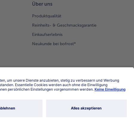
Über uns
Produktqualität
Reinheits- & Geschmacksgarantie
Einkaufserlebnis
Neukunde bei bofrost*
Land / Sprache wählen