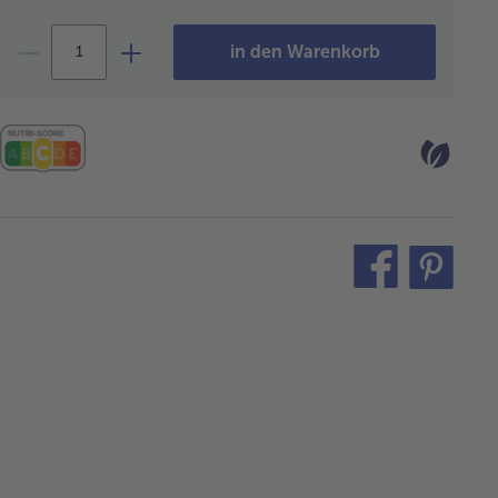
in den Warenkorb
teilen
pin
it