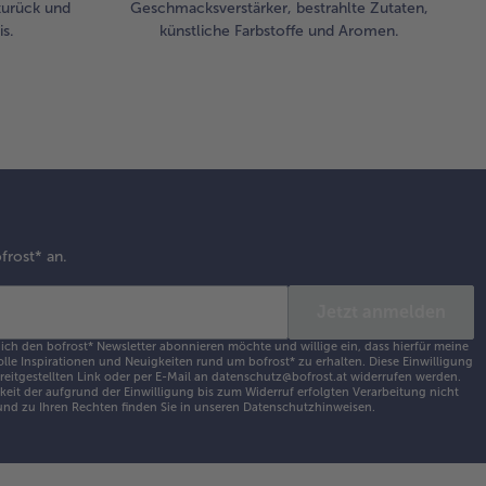
zurück und
Geschmacksverstärker, bestrahlte Zutaten,
s.
künstliche Farbstoffe und Aromen.
frost* an.
Jetzt anmelden
 ich den bofrost* Newsletter abonnieren möchte und willige ein, dass hierfür meine
olle Inspirationen und Neuigkeiten rund um bofrost* zu erhalten. Diese Einwilligung
ereitgestellten Link oder per E-Mail an datenschutz@bofrost.at widerrufen werden.
eit der aufgrund der Einwilligung bis zum Widerruf erfolgten Verarbeitung nicht
nd zu Ihren Rechten finden Sie in unseren
Datenschutzhinweisen
.