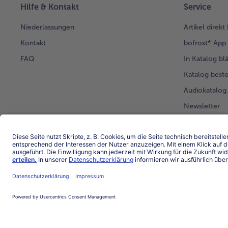
Hilfe & Kontakt
Service
Niederlassungen
Artikel direkt
Kontakt
bofrost* App
FAQ
In Katalog bl
Katalog beste
Audiokatalo
Newsletter
Kunden werb