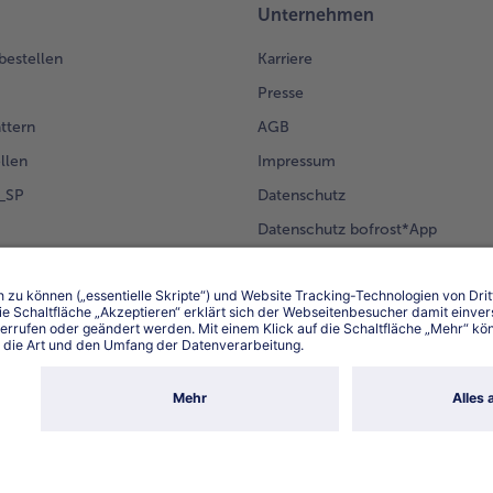
Unternehmen
 bestellen
Karriere
Presse
ättern
AGB
llen
Impressum
g_SP
Datenschutz
Datenschutz bofrost*App
en Kunden
Erklärung zur Barrierefreiheit