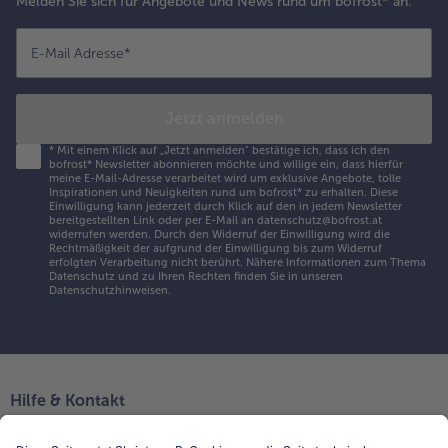
Melden Sie sich für Angebote und News rund um bofrost* an.
E-Mail Adresse
*
Jetzt anmelden
*
Mit einem Klick auf „Jetzt anmelden" bestätige ich, dass ich den
bofrost* Newsletter abonnieren möchte und willige ein, dass hierfür
meine E-Mail-Adresse verarbeitet wird um exklusive Angebote, tolle
Inspirationen und Neuigkeiten rund um bofrost* zu erhalten. Diese
Einwilligung kann jederzeit durch Klick auf den in jedem Newsletter
bereitgestellten Link oder per E-Mail an datenschutz@bofrost.at
widerrufen werden. Durch den Widerruf der Einwilligung wird die
Rechtmäßigkeit der aufgrund der Einwilligung bis zum Widerruf
erfolgten Verarbeitung nicht berührt. Nähere Informationen zum Thema
Datenschutz und zu Ihren Rechten finden Sie in unseren
Datenschutzhinweisen
.
Hilfe & Kontakt
Niederlassungen