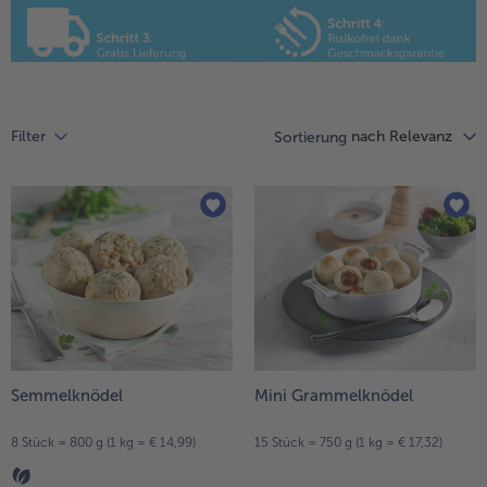
Liste.
alle Hausmannskost & Suppen
Obst
alle Obst
Brot & Gebäck
alle Brot & Gebäck
Süße Vielfalt
nach Relevanz
Filter
Sortierung
alle Süße Vielfalt
Confiserie & Feinkost
alle Confiserie & Feinkost
Wein & Spirituosen
alle Wein & Spirituosen
Küchenhelfer
alle Küchenhelfer
Semmelknödel
Mini Grammelknödel
8 Stück = 800 g (1 kg = € 14,99)
15 Stück = 750 g (1 kg = € 17,32)