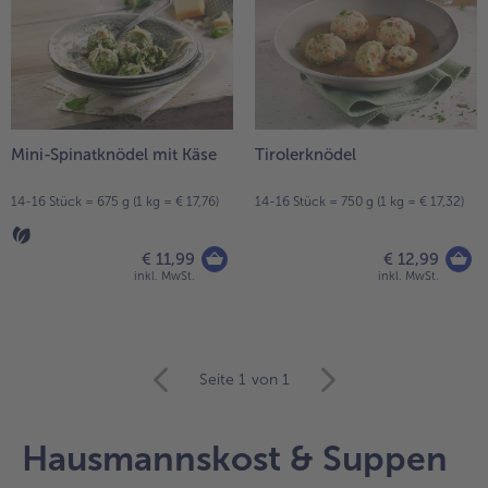
Mini-Spinatknödel mit Käse
Tirolerknödel
14-16 Stück = 675 g (1 kg = € 17,76)
14-16 Stück = 750 g (1 kg = € 17,32)
€ 11,99
€ 12,99
inkl. MwSt.
inkl. MwSt.
weiter
Seite 1
von 1
mit
der
Artikel-
Hausmannskost & Suppen
Übersicht.
Es