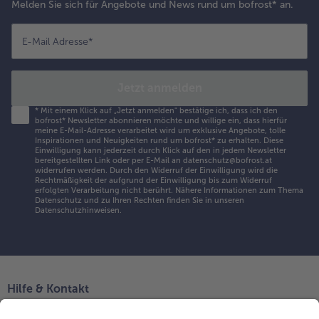
Melden Sie sich für Angebote und News rund um bofrost* an.
E-Mail Adresse
*
Jetzt anmelden
*
Mit einem Klick auf „Jetzt anmelden" bestätige ich, dass ich den
bofrost* Newsletter abonnieren möchte und willige ein, dass hierfür
meine E-Mail-Adresse verarbeitet wird um exklusive Angebote, tolle
Inspirationen und Neuigkeiten rund um bofrost* zu erhalten. Diese
Einwilligung kann jederzeit durch Klick auf den in jedem Newsletter
bereitgestellten Link oder per E-Mail an datenschutz@bofrost.at
widerrufen werden. Durch den Widerruf der Einwilligung wird die
Rechtmäßigkeit der aufgrund der Einwilligung bis zum Widerruf
erfolgten Verarbeitung nicht berührt. Nähere Informationen zum Thema
Datenschutz und zu Ihren Rechten finden Sie in unseren
Datenschutzhinweisen
.
Hilfe & Kontakt
Niederlassungen