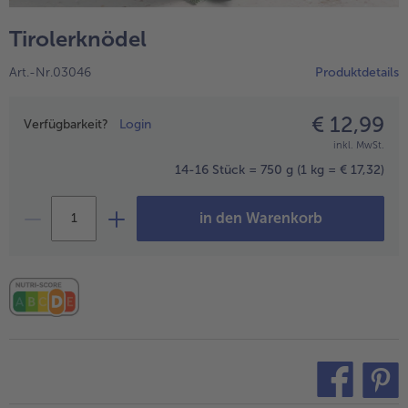
alle Hausmannskost & Suppen
Obst
Tirolerknödel
alle Obst
Brot & Gebäck
Art.-Nr.03046
Produktdetails
alle Brot & Gebäck
Süße Vielfalt
alle Süße Vielfalt
€ 12,99
Preisangabe
Confiserie & Feinkost
Verfügbarkeit?
Login
inkl. MwSt.
alle Confiserie & Feinkost
Wein & Spirituosen
14-16 Stück = 750 g
(1 kg = € 17,32)
alle Wein & Spirituosen
Küchenhelfer
in den Warenkorb
alle Küchenhelfer