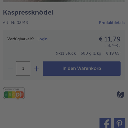
alle Hausmannskost & Suppen
Obst
Kaspressknödel
alle Obst
Brot & Gebäck
Art.-Nr.03913
Produktdetails
alle Brot & Gebäck
Süße Vielfalt
alle Süße Vielfalt
€ 11,79
Preisangabe
Confiserie & Feinkost
Verfügbarkeit?
Login
inkl. MwSt.
alle Confiserie & Feinkost
Wein & Spirituosen
9-11 Stück = 600 g
(1 kg = € 19,65)
alle Wein & Spirituosen
Küchenhelfer
in den Warenkorb
alle Küchenhelfer