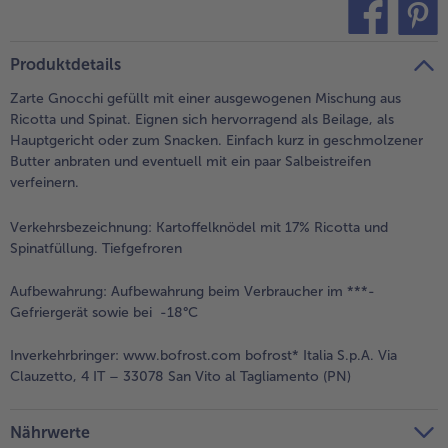
teilen
pin it
Produktdetails
Zarte Gnocchi gefüllt mit einer ausgewogenen Mischung aus
Ricotta und Spinat. Eignen sich hervorragend als Beilage, als
Hauptgericht oder zum Snacken. Einfach kurz in geschmolzener
Butter anbraten und eventuell mit ein paar Salbeistreifen
verfeinern.
Verkehrsbezeichnung:
Kartoffelknödel mit 17% Ricotta und
Spinatfüllung. Tiefgefroren
Aufbewahrung:
Aufbewahrung beim Verbraucher im ***-
Gefriergerät sowie bei -18°C
Inverkehrbringer:
www.bofrost.com bofrost* Italia S.p.A. Via
Clauzetto, 4 IT – 33078 San Vito al Tagliamento (PN)
Nährwerte