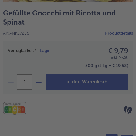
alle Hausmannskost & Suppen
Obst
Gefüllte Gnocchi mit Ricotta und
alle Obst
Brot & Gebäck
Spinat
alle Brot & Gebäck
Süße Vielfalt
Art.-Nr.17258
Produktdetails
alle Süße Vielfalt
Confiserie & Feinkost
€ 9,79
Preisangabe
alle Confiserie & Feinkost
Verfügbarkeit?
Login
Wein & Spirituosen
inkl. MwSt.
alle Wein & Spirituosen
Küchenhelfer
500 g
(1 kg = € 19,58)
alle Küchenhelfer
in den Warenkorb