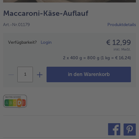
alle Hausmannskost & Suppen
Obst
Maccaroni-Käse-Auflauf
alle Obst
Brot & Gebäck
Art.-Nr.01179
Produktdetails
alle Brot & Gebäck
Süße Vielfalt
alle Süße Vielfalt
€ 12,99
Preisangabe
Confiserie & Feinkost
Verfügbarkeit?
Login
inkl. MwSt.
alle Confiserie & Feinkost
Wein & Spirituosen
2 x 400 g = 800 g
(1 kg = € 16,24)
alle Wein & Spirituosen
Küchenhelfer
in den Warenkorb
alle Küchenhelfer