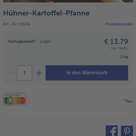
alle Hausmannskost & Suppen
Obst
Hühner-Kartoffel-Pfanne
alle Obst
Brot & Gebäck
Art.-Nr.01606
Produktdetails
alle Brot & Gebäck
Süße Vielfalt
alle Süße Vielfalt
€ 13,79
Preisangabe
Confiserie & Feinkost
Verfügbarkeit?
Login
inkl. MwSt.
alle Confiserie & Feinkost
Wein & Spirituosen
1 kg
alle Wein & Spirituosen
Küchenhelfer
in den Warenkorb
alle Küchenhelfer