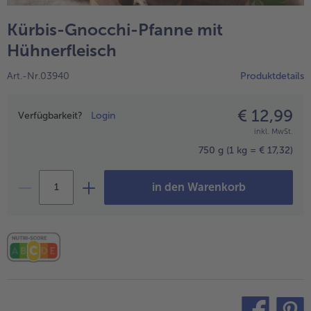
alle Hausmannskost & Suppen
Obst
Kürbis-Gnocchi-Pfanne mit
alle Obst
Brot & Gebäck
Hühnerfleisch
alle Brot & Gebäck
Süße Vielfalt
Art.-Nr.03940
Produktdetails
alle Süße Vielfalt
Confiserie & Feinkost
€ 12,99
Preisangabe
alle Confiserie & Feinkost
Verfügbarkeit?
Login
Wein & Spirituosen
inkl. MwSt.
alle Wein & Spirituosen
Küchenhelfer
750 g
(1 kg = € 17,32)
alle Küchenhelfer
in den Warenkorb