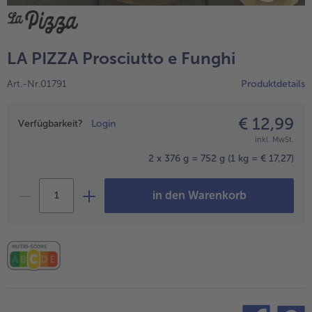
alle Hausmannskost & Suppen
Obst
alle Obst
Brot & Gebäck
LA PIZZA Prosciutto e Funghi
alle Brot & Gebäck
Süße Vielfalt
Art.-Nr.01791
Produktdetails
alle Süße Vielfalt
Confiserie & Feinkost
alle Confiserie & Feinkost
€ 12,99
Preisangabe
Wein & Spirituosen
Verfügbarkeit?
Login
inkl. MwSt.
alle Wein & Spirituosen
Küchenhelfer
2 x 376 g = 752 g
(1 kg = € 17,27)
alle Küchenhelfer
in den Warenkorb