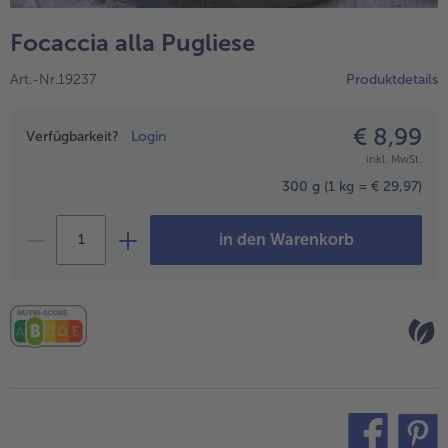
alle Hausmannskost & Suppen
Obst
Focaccia alla Pugliese
alle Obst
Brot & Gebäck
Art.-Nr.19237
Produktdetails
alle Brot & Gebäck
Süße Vielfalt
alle Süße Vielfalt
€ 8,99
Preisangabe
Confiserie & Feinkost
Verfügbarkeit?
Login
inkl. MwSt.
alle Confiserie & Feinkost
Wein & Spirituosen
300 g
(1 kg = € 29,97)
alle Wein & Spirituosen
Küchenhelfer
in den Warenkorb
alle Küchenhelfer