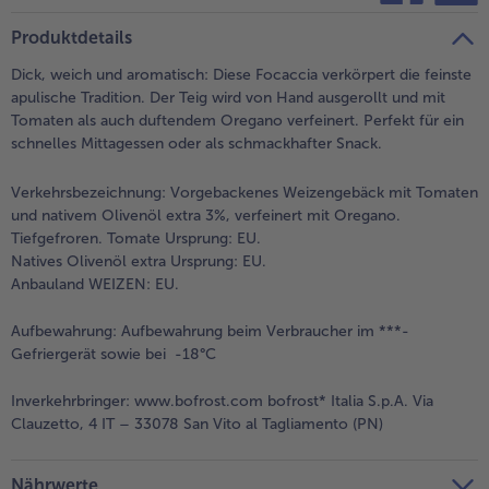
teilen
pin it
Produktdetails
Dick, weich und aromatisch: Diese Focaccia verkörpert die feinste
apulische Tradition. Der Teig wird von Hand ausgerollt und mit
Tomaten als auch duftendem Oregano verfeinert. Perfekt für ein
schnelles Mittagessen oder als schmackhafter Snack.
Verkehrsbezeichnung:
Vorgebackenes Weizengebäck mit Tomaten
und nativem Olivenöl extra 3%, verfeinert mit Oregano.
Tiefgefroren. Tomate Ursprung: EU.
Natives Olivenöl extra Ursprung: EU.
Anbauland WEIZEN: EU.
Aufbewahrung:
Aufbewahrung beim Verbraucher im ***-
Gefriergerät sowie bei -18°C
Inverkehrbringer:
www.bofrost.com bofrost* Italia S.p.A. Via
Clauzetto, 4 IT – 33078 San Vito al Tagliamento (PN)
Nährwerte