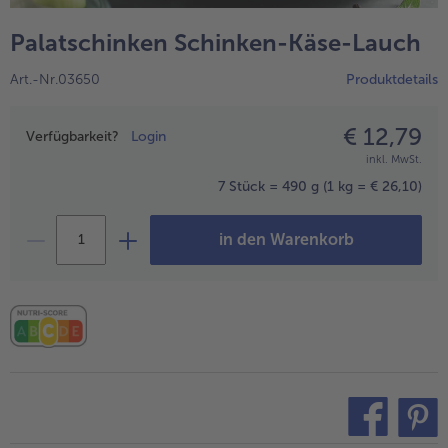
alle Hausmannskost & Suppen
Obst
Palatschinken Schinken-Käse-Lauch
alle Obst
Brot & Gebäck
Art.-Nr.03650
Produktdetails
alle Brot & Gebäck
Süße Vielfalt
alle Süße Vielfalt
€ 12,79
Preisangabe
Confiserie & Feinkost
Verfügbarkeit?
Login
inkl. MwSt.
alle Confiserie & Feinkost
Wein & Spirituosen
7 Stück = 490 g
(1 kg = € 26,10)
alle Wein & Spirituosen
Küchenhelfer
in den Warenkorb
alle Küchenhelfer