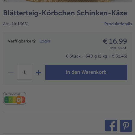
alle Hausmannskost & Suppen
Obst
Blätterteig-Körbchen Schinken-Käse
alle Obst
Brot & Gebäck
Art.-Nr.16651
Produktdetails
alle Brot & Gebäck
Süße Vielfalt
alle Süße Vielfalt
€ 16,99
Preisangabe
Confiserie & Feinkost
Verfügbarkeit?
Login
inkl. MwSt.
alle Confiserie & Feinkost
Wein & Spirituosen
6 Stück = 540 g
(1 kg = € 31,46)
alle Wein & Spirituosen
Küchenhelfer
in den Warenkorb
alle Küchenhelfer