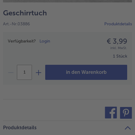
alle Hausmannskost & Suppen
Obst
Geschirrtuch
alle Obst
Brot & Gebäck
Art.-Nr.03886
Produktdetails
alle Brot & Gebäck
Süße Vielfalt
alle Süße Vielfalt
€ 3,99
Preisangabe
Confiserie & Feinkost
Verfügbarkeit?
Login
inkl. MwSt.
alle Confiserie & Feinkost
Wein & Spirituosen
1 Stück
alle Wein & Spirituosen
Küchenhelfer
in den Warenkorb
alle Küchenhelfer
teilen
pin it
Produktdetails