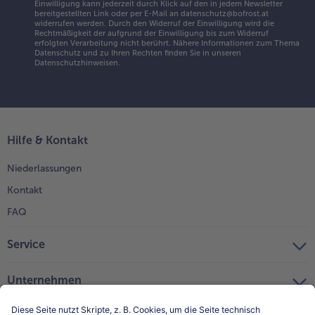
Einwilligung kann jederzeit durch Klick auf den in jedem Newsletter
bereitgestellten Link oder per E-Mail an datenschutz@bofrost.at
widerrufen werden. Durch den Widerruf der Einwilligung wird die
Rechtmäßigkeit der aufgrund der Einwilligung bis zum Widerruf
erfolgten Verarbeitung nicht berührt. Nähere Informationen zum Thema
Datenschutz und zu Ihren Rechten finden Sie in unseren
Datenschutzhinweisen
.
Hilfe & Kontakt
Niederlassungen
Kontakt
FAQ
Service
Unternehmen