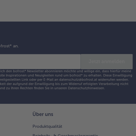
frost* an.
Jetzt anmelden
 ich den bofrost* Newsletter abonnieren möchte und willige ein, dass hierfür meine
olle Inspirationen und Neuigkeiten rund um bofrost* zu erhalten. Diese Einwilligung
ereitgestellten Link oder per E-Mail an datenschutz@bofrost.at widerrufen werden.
eit der aufgrund der Einwilligung bis zum Widerruf erfolgten Verarbeitung nicht
nd zu Ihren Rechten finden Sie in unseren
Datenschutzhinweisen
.
Über uns
Produktqualität
Reinheits- & Geschmacksgarantie