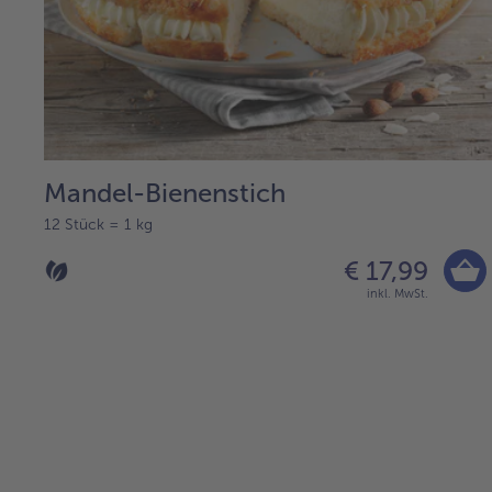
Mandel-Bienenstich
12 Stück = 1 kg
€ 17,99
inkl. MwSt.
weiter
mit
der