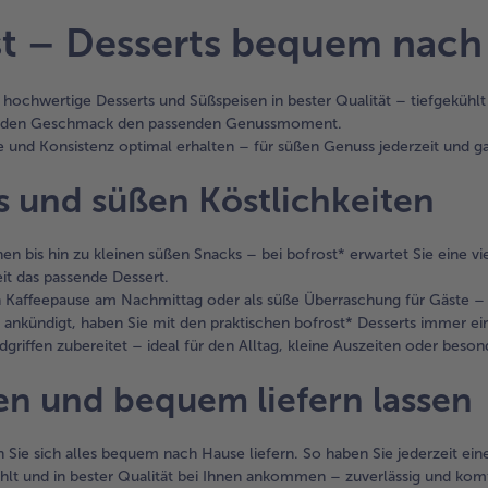
st – Desserts bequem nach 
e hochwertige Desserts und Süßspeisen in bester Qualität – tiefgekü
für jeden Geschmack den passenden Genussmoment.
und Konsistenz optimal erhalten – für süßen Genuss jederzeit und 
s und süßen Köstlichkeiten
en bis hin zu kleinen süßen Snacks – bei bofrost* erwartet Sie eine v
it das passende Dessert.
n Kaffeepause am Nachmittag oder als süße Überraschung für Gäste 
ndigt, haben Sie mit den praktischen bofrost* Desserts immer eine 
griffen zubereitet – ideal für den Alltag, kleine Auszeiten oder beson
len und bequem liefern lassen
 Sie sich alles bequem nach Hause liefern. So haben Sie jederzeit eine 
kühlt und in bester Qualität bei Ihnen ankommen – zuverlässig und kom