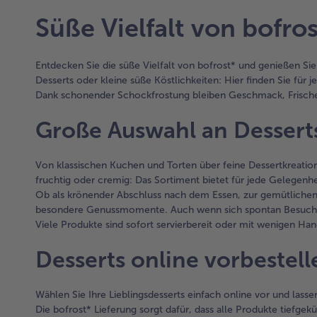
Artikel-
Übersicht.
Süße Vielfalt von bofro
Es
befinden
sich
Entdecken Sie die süße Vielfalt von bofrost* und genießen Si
5
Desserts oder kleine süße Köstlichkeiten: Hier finden Sie 
Artikel
Dank schonender Schockfrostung bleiben Geschmack, Frische 
in
der
Große Auswahl an Dessert
Liste.
Von klassischen Kuchen und Torten über feine Dessertkreation
fruchtig oder cremig: Das Sortiment bietet für jede Gelegenhe
Ob als krönender Abschluss nach dem Essen, zur gemütliche
besondere Genussmomente. Auch wenn sich spontan Besuch ankü
Viele Produkte sind sofort servierbereit oder mit wenigen Hand
Desserts online vorbestel
Wählen Sie Ihre Lieblingsdesserts einfach online vor und lassen
Die bofrost* Lieferung sorgt dafür, dass alle Produkte tiefge