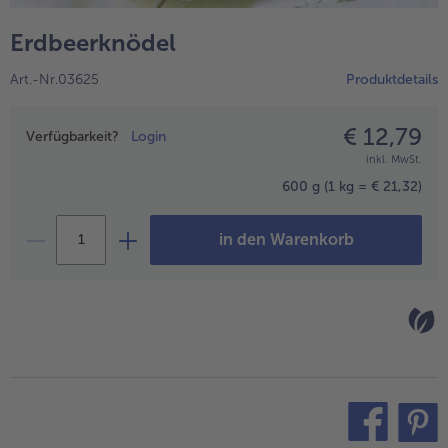
alle Hausmannskost & Suppen
Obst
Erdbeerknödel
alle Obst
Brot & Gebäck
Art.-Nr.03625
Produktdetails
alle Brot & Gebäck
Süße Vielfalt
alle Süße Vielfalt
€ 12,79
Preisangabe
Confiserie & Feinkost
Verfügbarkeit?
Login
inkl. MwSt.
alle Confiserie & Feinkost
Wein & Spirituosen
600 g
(1 kg = € 21,32)
alle Wein & Spirituosen
Küchenhelfer
in den Warenkorb
alle Küchenhelfer