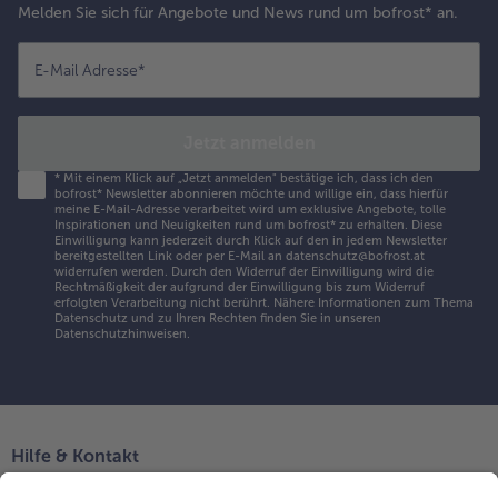
Melden Sie sich für Angebote und News rund um bofrost* an.
E-Mail Adresse
*
Jetzt anmelden
*
Mit einem Klick auf „Jetzt anmelden" bestätige ich, dass ich den
bofrost* Newsletter abonnieren möchte und willige ein, dass hierfür
meine E-Mail-Adresse verarbeitet wird um exklusive Angebote, tolle
Inspirationen und Neuigkeiten rund um bofrost* zu erhalten. Diese
Einwilligung kann jederzeit durch Klick auf den in jedem Newsletter
bereitgestellten Link oder per E-Mail an datenschutz@bofrost.at
widerrufen werden. Durch den Widerruf der Einwilligung wird die
Rechtmäßigkeit der aufgrund der Einwilligung bis zum Widerruf
erfolgten Verarbeitung nicht berührt. Nähere Informationen zum Thema
Datenschutz und zu Ihren Rechten finden Sie in unseren
Datenschutzhinweisen
.
Hilfe & Kontakt