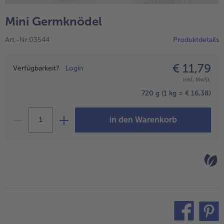
alle Hausmannskost & Suppen
Obst
Mini Germknödel
alle Obst
Brot & Gebäck
Art.-Nr.03544
Produktdetails
alle Brot & Gebäck
Süße Vielfalt
alle Süße Vielfalt
€ 11,79
Preisangabe
Confiserie & Feinkost
Verfügbarkeit?
Login
inkl. MwSt.
alle Confiserie & Feinkost
Wein & Spirituosen
720 g
(1 kg = € 16,38)
alle Wein & Spirituosen
Küchenhelfer
in den Warenkorb
alle Küchenhelfer