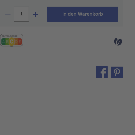
in den Warenkorb
teilen
pin
it