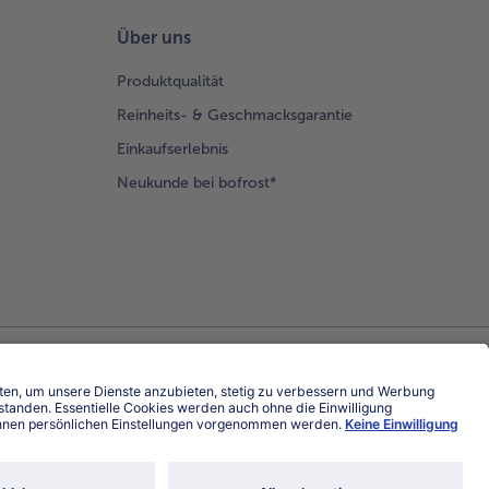
Über uns
Produktqualität
Reinheits- & Geschmacksgarantie
Einkaufserlebnis
Neukunde bei bofrost*
Land / Sprache wählen