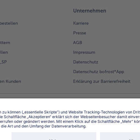
Unternehmen
 bestellen
Karriere
Presse
ättern
AGB
llen
Impressum
g_SP
Datenschutz
Datenschutz bofrost*App
en Kunden
Erklärung zur Barrierefreiheit