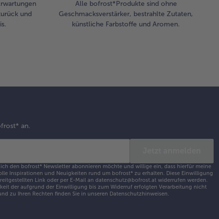
 Erwartungen
Alle bofrost*Produkte sind ohne
zurück und
Geschmacksverstärker, bestrahlte Zutaten,
s.
künstliche Farbstoffe und Aromen.
frost* an.
Jetzt anmelden
 ich den bofrost* Newsletter abonnieren möchte und willige ein, dass hierfür meine
olle Inspirationen und Neuigkeiten rund um bofrost* zu erhalten. Diese Einwilligung
ereitgestellten Link oder per E-Mail an datenschutz@bofrost.at widerrufen werden.
eit der aufgrund der Einwilligung bis zum Widerruf erfolgten Verarbeitung nicht
nd zu Ihren Rechten finden Sie in unseren
Datenschutzhinweisen
.