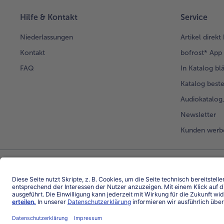
Hilfe & Kontakt
Service
Niederlassungen
Artikel direkt
Kontakt
bofrost* App
FAQ
In Katalog bl
Katalog beste
Audiokatalo
Newsletter
Kunden werb