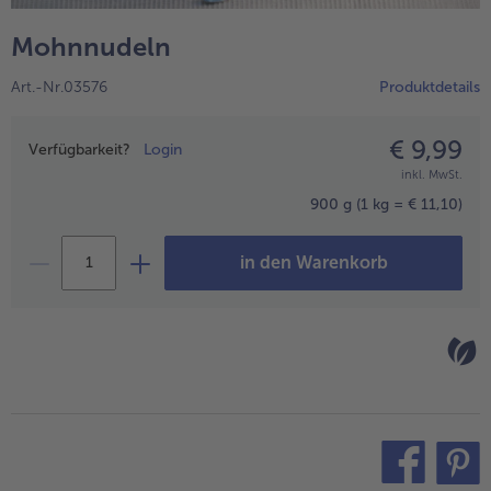
alle Hausmannskost & Suppen
Obst
Mohnnudeln
alle Obst
Brot & Gebäck
Art.-Nr.03576
Produktdetails
alle Brot & Gebäck
Süße Vielfalt
alle Süße Vielfalt
€ 9,99
Preisangabe
Confiserie & Feinkost
Verfügbarkeit?
Login
inkl. MwSt.
alle Confiserie & Feinkost
Wein & Spirituosen
900 g
(1 kg = € 11,10)
alle Wein & Spirituosen
Küchenhelfer
in den Warenkorb
alle Küchenhelfer