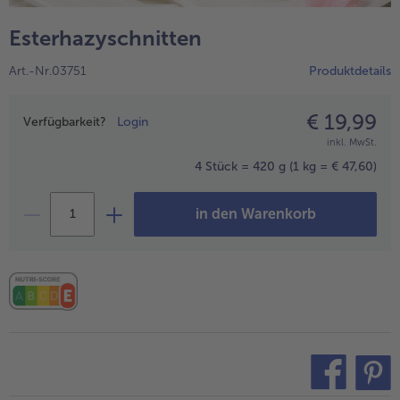
alle Hausmannskost & Suppen
Obst
Esterhazyschnitten
alle Obst
Brot & Gebäck
Art.-Nr.03751
Produktdetails
alle Brot & Gebäck
Süße Vielfalt
alle Süße Vielfalt
€ 19,99
Preisangabe
Confiserie & Feinkost
Verfügbarkeit?
Login
inkl. MwSt.
alle Confiserie & Feinkost
Wein & Spirituosen
4 Stück = 420 g
(1 kg = € 47,60)
alle Wein & Spirituosen
Küchenhelfer
in den Warenkorb
alle Küchenhelfer