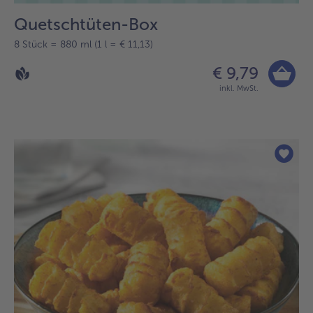
Quetschtüten-Box
8 Stück = 880 ml (1 l = € 11,13)
€ 9,79
inkl. MwSt.