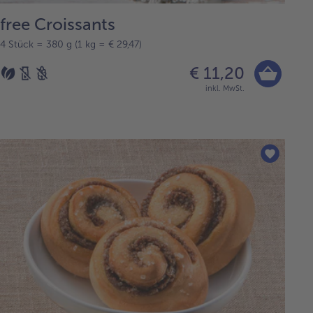
free Croissants
4 Stück = 380 g (1 kg = € 29,47)
€ 11,20
inkl. MwSt.