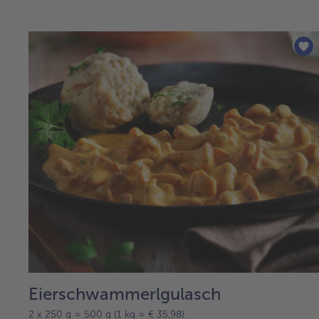
Eierschwammerlgulasch
2 x 250 g = 500 g (1 kg = € 35,98)