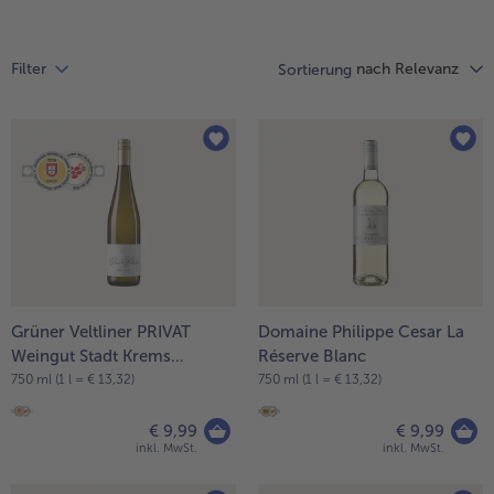
Liste.
alle Hausmannskost & Suppen
Obst
alle Obst
nach Relevanz
Brot & Gebäck
Filter
Sortierung
alle Brot & Gebäck
Süße Vielfalt
alle Süße Vielfalt
Confiserie & Feinkost
alle Confiserie & Feinkost
Wein & Spirituosen
alle Wein & Spirituosen
Küchenhelfer
alle Küchenhelfer
Grüner Veltliner PRIVAT
Domaine Philippe Cesar La
Weingut Stadt Krems
Réserve Blanc
Niederösterreich
750 ml (1 l = € 13,32)
750 ml (1 l = € 13,32)
€ 9,99
€ 9,99
inkl. MwSt.
inkl. MwSt.