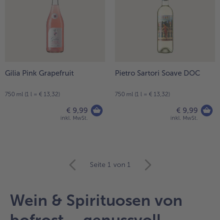
Gilia Pink Grapefruit
Pietro Sartori Soave DOC
750 ml (1 l = € 13,32)
750 ml (1 l = € 13,32)
€ 9,99
€ 9,99
inkl. MwSt.
inkl. MwSt.
weiter
Seite 1
von 1
mit
der
Artikel-
Wein & Spirituosen von
Übersicht.
Es
bofrost – genussvoll