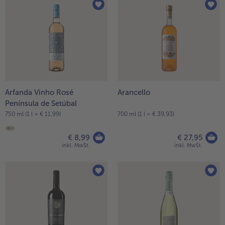
Arfanda Vinho Rosé
Arancello
Península de Setúbal
750 ml (1 l = € 11,99)
700 ml (1 l = € 39,93)
€ 8,99
€ 27,95
inkl. MwSt.
inkl. MwSt.