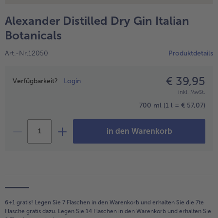
alle Hausmannskost & Suppen
Obst
Alexander Distilled Dry Gin Italian
alle Obst
Brot & Gebäck
Botanicals
alle Brot & Gebäck
Süße Vielfalt
Art.-Nr.12050
Produktdetails
alle Süße Vielfalt
Confiserie & Feinkost
€ 39,95
Preisangabe
alle Confiserie & Feinkost
Verfügbarkeit?
Login
Wein & Spirituosen
inkl. MwSt.
alle Wein & Spirituosen
Küchenhelfer
700 ml
(1 l = € 57,07)
alle Küchenhelfer
in den Warenkorb
6+1 gratis! Legen Sie 7 Flaschen in den Warenkorb und erhalten Sie die 7te
Flasche gratis dazu. Legen Sie 14 Flaschen in den Warenkorb und erhalten Sie