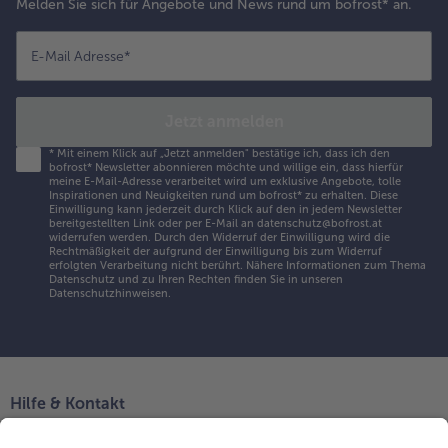
Melden Sie sich für Angebote und News rund um bofrost* an.
E-Mail Adresse
*
Jetzt anmelden
*
Mit einem Klick auf „Jetzt anmelden" bestätige ich, dass ich den
bofrost* Newsletter abonnieren möchte und willige ein, dass hierfür
meine E-Mail-Adresse verarbeitet wird um exklusive Angebote, tolle
Inspirationen und Neuigkeiten rund um bofrost* zu erhalten. Diese
Einwilligung kann jederzeit durch Klick auf den in jedem Newsletter
bereitgestellten Link oder per E-Mail an datenschutz@bofrost.at
widerrufen werden. Durch den Widerruf der Einwilligung wird die
Rechtmäßigkeit der aufgrund der Einwilligung bis zum Widerruf
erfolgten Verarbeitung nicht berührt. Nähere Informationen zum Thema
Datenschutz und zu Ihren Rechten finden Sie in unseren
Datenschutzhinweisen
.
Hilfe & Kontakt
Niederlassungen