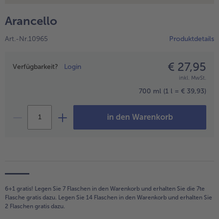
alle Hausmannskost & Suppen
Obst
Arancello
alle Obst
Brot & Gebäck
Art.-Nr.10965
Produktdetails
alle Brot & Gebäck
Süße Vielfalt
alle Süße Vielfalt
€ 27,95
Preisangabe
Confiserie & Feinkost
Verfügbarkeit?
Login
inkl. MwSt.
alle Confiserie & Feinkost
Wein & Spirituosen
700 ml
(1 l = € 39,93)
alle Wein & Spirituosen
Küchenhelfer
in den Warenkorb
alle Küchenhelfer
6+1 gratis! Legen Sie 7 Flaschen in den Warenkorb und erhalten Sie die 7te
Flasche gratis dazu. Legen Sie 14 Flaschen in den Warenkorb und erhalten Sie
2 Flaschen gratis dazu.