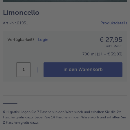
alle Hausmannskost & Suppen
Obst
Limoncello
alle Obst
Brot & Gebäck
Art.-Nr.01951
Produktdetails
alle Brot & Gebäck
Süße Vielfalt
alle Süße Vielfalt
€ 27,95
Preisangabe
Confiserie & Feinkost
Verfügbarkeit?
Login
inkl. MwSt.
alle Confiserie & Feinkost
Wein & Spirituosen
700 ml
(1 l = € 39,93)
alle Wein & Spirituosen
Küchenhelfer
in den Warenkorb
alle Küchenhelfer
6+1 gratis! Legen Sie 7 Flaschen in den Warenkorb und erhalten Sie die 7te
Flasche gratis dazu. Legen Sie 14 Flaschen in den Warenkorb und erhalten Sie
2 Flaschen gratis dazu.