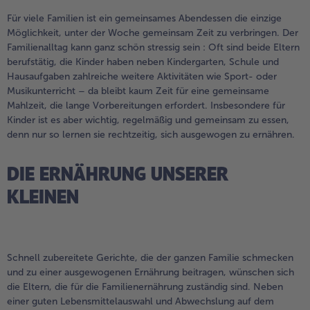
alle Hausmannskost & Suppen
Obst
Für viele Familien ist ein gemeinsames Abendessen die einzige
Möglichkeit, unter der Woche gemeinsam Zeit zu verbringen. Der
alle Obst
Brot & Gebäck
Familienalltag kann ganz schön stressig sein : Oft sind beide Eltern
berufstätig, die Kinder haben neben Kindergarten, Schule und
alle Brot & Gebäck
Süße Vielfalt
Hausaufgaben zahlreiche weitere Aktivitäten wie Sport- oder
alle Süße Vielfalt
Musikunterricht – da bleibt kaum Zeit für eine gemeinsame
Confiserie & Feinkost
Mahlzeit, die lange Vorbereitungen erfordert. Insbesondere für
alle Confiserie & Feinkost
Wein & Spirituosen
Kinder ist es aber wichtig, regelmäßig und gemeinsam zu essen,
denn nur so lernen sie rechtzeitig, sich ausgewogen zu ernähren.
alle Wein & Spirituosen
Küchenhelfer
alle Küchenhelfer
DIE ERNÄHRUNG UNSERER
KLEINEN
Schnell zubereitete Gerichte, die der ganzen Familie schmecken
und zu einer ausgewogenen Ernährung beitragen, wünschen sich
die Eltern, die für die Familienernährung zuständig sind. Neben
einer guten Lebensmittelauswahl und Abwechslung auf dem