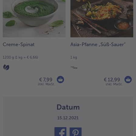
Creme-Spinat
Asia-Pfanne „Süß-Sauer“
1200 g (1 kg = € 6,66)
1 kg
€ 7,99
€ 12,99
inkl. MwSt.
inkl. MwSt.
Datum
15.12.2021