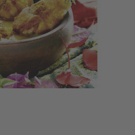
1.
Die
He
mit
abs
tup
hal
ein
Cur
ein
ein
all
Rap
anb
auf
Cur
ver
He