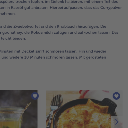
pülen, trocken tupfen, im Gelenk halbieren, mit einem Teil des
aus
ten in Rapsöl gut anbraten. Hierbei aufpassen, dass das Currypulver
ne
e nehmen.
2.
und die Zwiebelwürfel und den Knoblauch hinzufügen. Die
Nu
Mangochutney, die Kokosmilch zufügen und aufkochen lassen. Das
res
leicht binden.
Cur
der
inuten mit Deckel sanft schmoren lassen. Hin und wieder
er
 und weitere 10 Minuten schmoren lassen. Mit gerösteten
die
Zw
un
Kn
hin
Lor
die
Ing
den
das
Ma
di