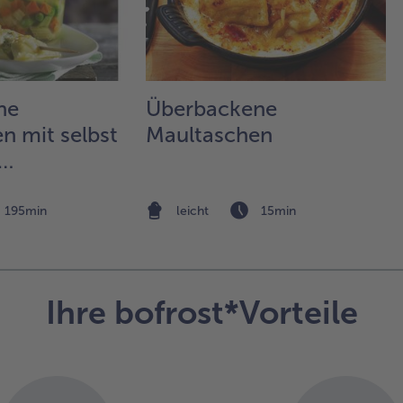
zu
au
las
Meh
Was
he
Überbackene
rüh
Sa
n mit selbst
Maultaschen
lei
3.
ppe
Die
195min
leicht
15min
He
in 
und
mit
sch
Ihre bofrost*Vorteile
Hin
vor
Die
di
und