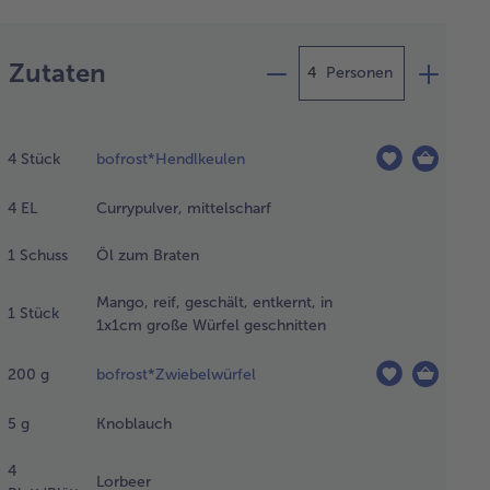
Zubereitung
Zutaten
Personen
 aufgetauten
ndlkeulen kurz
4
Stück
bofrost*Hendlkeulen
 kaltem Wasser
pülen, trocken
4
EL
Currypulver, mittelscharf
fen, im Gelenk
bieren, mit
1
Schuss
Öl zum Braten
em Teil des
rypulvers
Mango, reif, geschält, entkernt, in
reiben und in
1
Stück
1x1cm große Würfel geschnitten
er Pfanne von
en Seiten in
söl gut
200
g
bofrost*Zwiebelwürfel
raten. Hierbei
passen, dass das
5
g
Knoblauch
rypulver nicht
brennt. Die
4
Lorbeer
ndlkeulenstücke