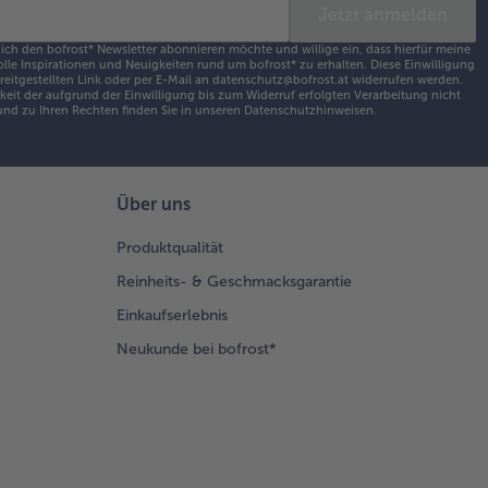
Jetzt anmelden
 ich den bofrost* Newsletter abonnieren möchte und willige ein, dass hierfür meine
olle Inspirationen und Neuigkeiten rund um bofrost* zu erhalten. Diese Einwilligung
ereitgestellten Link oder per E-Mail an datenschutz@bofrost.at widerrufen werden.
eit der aufgrund der Einwilligung bis zum Widerruf erfolgten Verarbeitung nicht
nd zu Ihren Rechten finden Sie in unseren
Datenschutzhinweisen
.
Über uns
Produktqualität
Reinheits- & Geschmacksgarantie
Einkaufserlebnis
Neukunde bei bofrost*