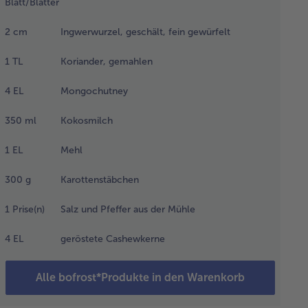
Blatt/Blätter
 der Pfanne
hmen.
2
cm
Ingwerwurzel, geschält, fein gewürfelt
1
TL
Koriander, gemahlen
n das
tliche
4
EL
Mongochutney
rypulver in
 Pfanne
350
ml
Kokosmilch
wärmen und
1
EL
Mehl
iebelwürfel
d den
300
g
Karottenstäbchen
oblauch
zufügen. Die
1
Prise(n)
Salz und Pfeffer aus der Mühle
beerblätter,
4
EL
geröstete Cashewkerne
werwurzel,
 Koriander,
Alle bofrost*Produkte in den Warenkorb
ngochutney,
e Kokosmilch