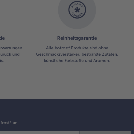
nuten schmoren
sen. Mit
östeten
shewkernen
treut servieren.
ie
Reinheitsgarantie
 Erwartungen
Alle bofrost*Produkte sind ohne
zurück und
Geschmacksverstärker, bestrahlte Zutaten,
s.
künstliche Farbstoffe und Aromen.
frost* an.