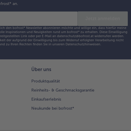
frost* an.
Jetzt anmelden
 ich den bofrost* Newsletter abonnieren möchte und willige ein, dass hierfür meine
olle Inspirationen und Neuigkeiten rund um bofrost* zu erhalten. Diese Einwilligung
ereitgestellten Link oder per E-Mail an datenschutz@bofrost.at widerrufen werden.
eit der aufgrund der Einwilligung bis zum Widerruf erfolgten Verarbeitung nicht
nd zu Ihren Rechten finden Sie in unseren
Datenschutzhinweisen
.
Über uns
Produktqualität
Reinheits- & Geschmacksgarantie
Einkaufserlebnis
Neukunde bei bofrost*