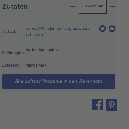
Zutaten
Personen
ndarinen-
bofrost*Mandarinen-Joghurtobers-
gurt-
3
Stück
Schnitten
nitten in
1
wünschten
Butter-Spekulatius
Packung(en)
nge aus
m
1
Dose(n)
Mandarinen
rierschrank
hmen und
tauen
Alle bofrost*Produkte in den Warenkorb
sen.
n
teilen
pin
kulatius
it
b mit den
nden
bröseln