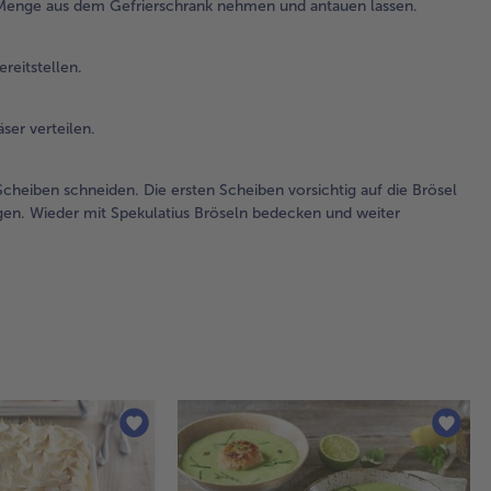
Menge aus dem Gefrierschrank nehmen und antauen lassen.
un
ber
reitstellen.
3.
Zun
ser verteilen.
Bod
Spe
in 
cheiben schneiden. Die ersten Scheiben vorsichtig auf die Brösel
ver
gen. Wieder mit Spekulatius Bröseln bedecken und weiter
4.
Pro
ein
Ma
Jo
Sch
dü
Sc
sch
Die
Sc