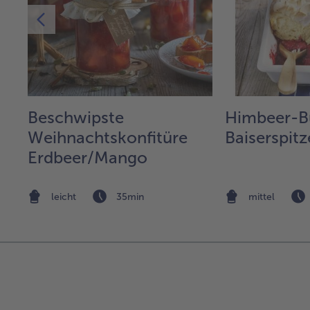
Beschwipste
Himbeer-B
Weihnachtskonfitüre
Baiserspit
Erdbeer/Mango
leicht
35min
mittel