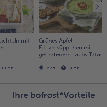
vor
auf
Brö
Gla
dar
paa
Ma
aus
uchteln mit
Grünes Apfel-
Dos
zen
Erbsensüppchen mit
Wie
Spe
gebratenem Lachs Tatar
Brö
be
und
120min
leicht
30min
sch
bis
voll
5.
Ihre bofrost*Vorteile
Bi
Ve
kal