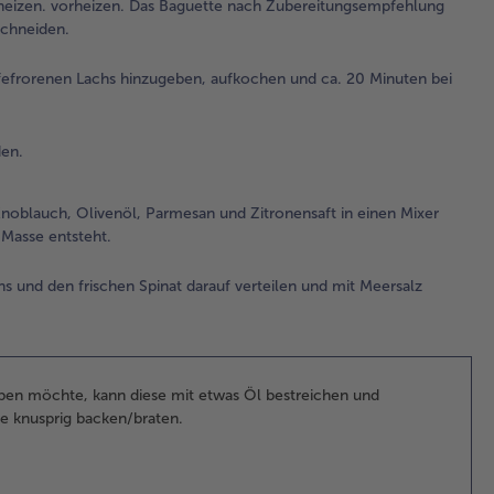
heizen. vorheizen. Das Baguette nach Zubereitungsempfehlung
Min
schneiden.
nie
Hit
fefrorenen Lachs hinzugeben, aufkochen und ca. 20 Minuten bei
Dec
gar
3.
den.
De
ab
noblauch, Olivenöl, Parmesan und Zitronensaft in einen Mixer
las
 Masse entsteht.
in 
Str
s und den frischen Spinat darauf verteilen und mit Meersalz
sch
4.
Für
Pe
ben möchte, kann diese mit etwas Öl bestreichen und
Bla
e knusprig backen/braten.
die
Ca
Nü