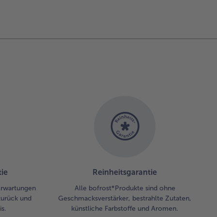
mittel
15min
mittel
40mi
auf verteilen
 mit Meersalz
rzen.
ie
Reinheitsgarantie
 Erwartungen
Alle bofrost*Produkte sind ohne
zurück und
Geschmacksverstärker, bestrahlte Zutaten,
s.
künstliche Farbstoffe und Aromen.