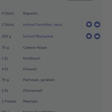
n Backofen auf 160°C
er-/Unterhitze
4
Stück
Baguette
°C) vorheizen.
heizen. Das Baguette
2
Stück
bofrost*Lachsfilet, natur
ch
bereitungsempfehlung
250
g
bofrost*Blattspinat
ken. Das Baguette
ühlen lassen und in
eiben schneiden.
70
g
Cashew-Nüsse
1
EL
Knoblauch
cht
alzenes
4
EL
Olivenöl
sser zum
chen
70
g
Parmesan, gerieben
ngen. Den
fefrorenen
2
EL
Zitronensaft
chs
nzugeben,
1
Prise(n)
Meersalz
fkochen
 ca. 20