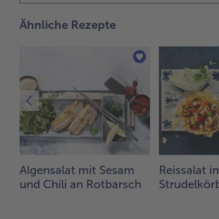
Ähnliche Rezepte
Algensalat mit Sesam
Reissalat i
und Chili an Rotbarsch
Strudelkör