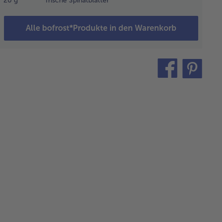
20
g
frische Spinatblätter
uten bei
driger
ze mit
Alle bofrost*Produkte in den Warenkorb
kel fertig
en.
teilen
pin
n Lachs
it
kühlen
sen und
feine
eifen
neiden.
 das
sto den
ttspinat,
shew-
sse, den