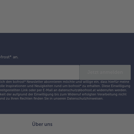
frost* an.
Jetzt anmelden
 ich den bofrost* Newsletter abonnieren möchte und willige ein, dass hierfür meine
olle Inspirationen und Neuigkeiten rund um bofrost* zu erhalten. Diese Einwilligung
ereitgestellten Link oder per E-Mail an datenschutz@bofrost.at widerrufen werden.
eit der aufgrund der Einwilligung bis zum Widerruf erfolgten Verarbeitung nicht
nd zu Ihren Rechten finden Sie in unseren
Datenschutzhinweisen
.
Über uns