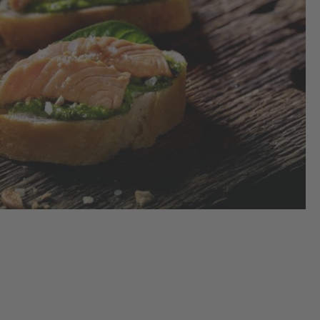
De
(Ob
180
vor
na
Zu
bac
abk
Sch
2.
Lei
ges
Wa
ko
bri
tie
La
hi
au
und