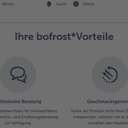
45min
leicht
10min
dar
und
wü
Ihre bofrost*Vorteile
dividuelle Beratung
Geschmacksgarant
stehen Ihnen Ihr Verkaufsfahrer
Sollte ein Produkt nicht Ihren
ervice- und Ernährungsberatung
entsprechen, nehmen wir es 
zur Verfügung.
erstatten den Kaufprei