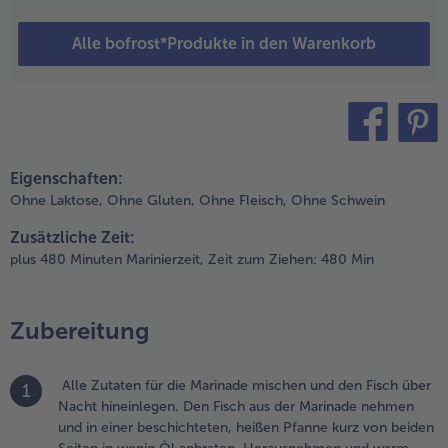
nterheben.
Alle bofrost*Produkte in den Warenkorb
.
as Gemüse auf
 Teller verteilen
nd den Fisch
arauf legen. Mit
teilen
pin it
rabbenbrot und
Eigenschaften:
orianderblättern
Ohne Laktose,
Ohne Gluten,
Ohne Fleisch,
Ohne Schwein
erziert
ervieren.
Zusätzliche Zeit:
plus 480 Minuten Marinierzeit,
Zeit zum Ziehen: 480 Min
Zubereitung
Alle Zutaten für die Marinade mischen und den Fisch über
1
Nacht hineinlegen. Den Fisch aus der Marinade nehmen
und in einer beschichteten, heißen Pfanne kurz von beiden