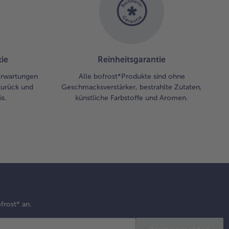
ei die Platten
ischendurch
nden und
auf achten,
s sie nicht
ie
Reinheitsgarantie
sammenkleben.
 Erwartungen
Alle bofrost*Produkte sind ohne
zurück und
Geschmacksverstärker, bestrahlte Zutaten,
hrenddessen
s.
künstliche Farbstoffe und Aromen.
 Hälfte des
tlichen
venöls in die
nutze Pfanne
en und die
hsfilets
in bei
tlerer Hitze
honend
ten, sodass
frost* an.
 im Kern
cht glasig