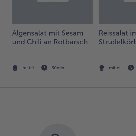
Algensalat mit Sesam
Reissalat i
und Chili an Rotbarsch
Strudelkör
mittel
30min
mittel