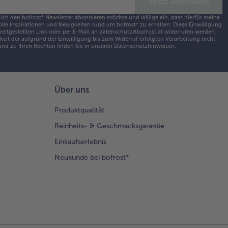
Jetzt anmelden
d.
schließend
 ich den bofrost* Newsletter abonnieren möchte und willige ein, dass hierfür meine
olle Inspirationen und Neuigkeiten rund um bofrost* zu erhalten. Diese Einwilligung
ßzügig mit
ereitgestellten Link oder per E-Mail an datenschutz@bofrost.at widerrufen werden.
sto
eit der aufgrund der Einwilligung bis zum Widerruf erfolgten Verarbeitung nicht
nd zu Ihren Rechten finden Sie in unseren
Datenschutzhinweisen
.
manteln.
 Zitrone
Über uns
ndlich
waschen,
Produktqualität
 Schale
eiben und
Reinheits- & Geschmacksgarantie
 Saft
Einkaufserlebnis
pressen.
 Hälfte des
Neukunde bei bofrost*
tes, das
tliche Öl
wie den
ronenabrieb
t dem
otta