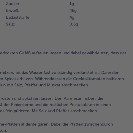
Zucker:
1 g
2.
Eiweiß:
46 g
De
Ballaststoffe:
4 g
tie
Salz:
0.6 g
Spi
To
Dec
bis
fas
edeckten Gefäß auftauen lassen und dabei gewährleisten, dass das
ver
Da
hi
itzen, bis das Wasser fast vollständig verdunstet ist. Dann den
un
Spinat erhitzen. Währenddessen die Cocktailtomaten halbieren,
zu
un mit Salz, Pfeffer und Muskat abschmecken.
de
erh
t rösten und abkühlen lassen. Den Parmesan reiben, die
Wä
der Pinienkerne und die restlichen Pestozutaten in einen
die
s fein pürieren. Mit Salz und Pfeffer abschmecken.
Co
hal
ne-Platten al dente garen. Dabei die Platten zwischendurch
ebe
ben.
Ge