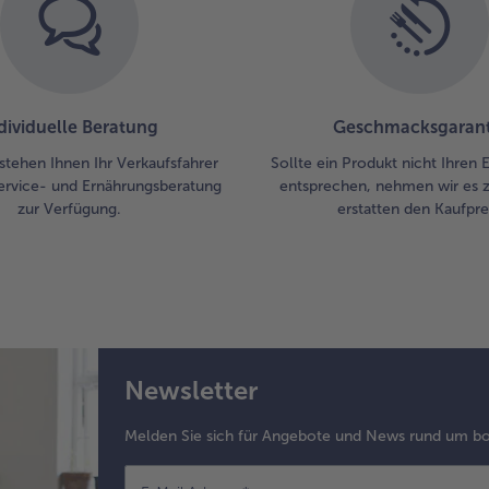
Dab
zw
we
dar
das
dividuelle Beratung
Geschmacksgarant
zu
stehen Ihnen Ihr Verkaufsfahrer
Sollte ein Produkt nicht Ihren
5.
ervice- und Ernährungsberatung
entsprechen, nehmen wir es 
Wä
zur Verfügung.
erstatten den Kaufprei
die
res
Oli
be
geb
Lac
dar
Newsletter
mit
sc
bra
Melden Sie sich für Angebote und News rund um bo
sie
lei