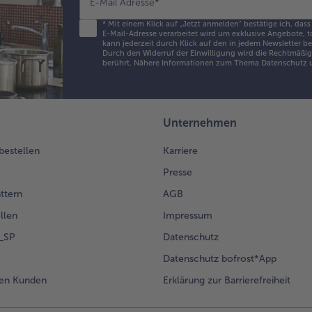
E-Mail Adresse
*
sin
An
*
Mit einem Klick auf „Jetzt anmelden" bestätige ich, dass
E-Mail-Adresse verarbeitet wird um exklusive Angebote, t
gro
kann jederzeit durch Klick auf den in jedem Newsletter b
Pe
Durch den Widerruf der Einwilligung wird die Rechtmäßigk
berührt. Nähere Informationen zum Thema Datenschutz u
um
6.
Die
Unternehmen
grü
ab
 bestellen
Karriere
die
abr
Presse
den
ättern
AGB
aus
Die
llen
Impressum
Saf
g_SP
Datenschutz
res
so
Datenschutz bofrost*App
Zit
en Kunden
Erklärung zur Barrierefreiheit
mi
Ric