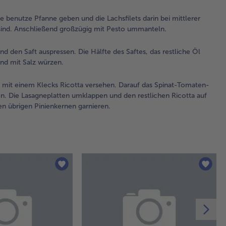
und
an
e benutze Pfanne geben und die Lachsfilets darin bei mittlerer
Nun
g sind. Anschließend großzügig mit Pesto ummanteln.
Pfe
Mu
d den Saft auspressen. Die Hälfte des Saftes, das restliche Öl
ab
nd mit Salz würzen.
3.
d mit einem Klecks Ricotta versehen. Darauf das Spinat-Tomaten-
Für
n. Die Lasagneplatten umklappen und den restlichen Ricotta auf
die
en übrigen Pinienkernen garnieren.
in 
ohn
rös
ab
las
Pa
rei
Bas
wa
de
hac