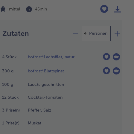
mittel
45 min
Zubereitung
Zutaten
Personen
 Lachsfilets
er Nacht im
4
Stück
bofrost*Lachsfilet, natur
lschrank in
nem
300
g
bofrost*Blattspinat
gedeckten
fäß
tauen
100
g
Lauch, geschnitten
sen und
ei
12
Stück
Cocktail-Tomaten
ährleisten,
s das
3
Prise(n)
Pfeffer, Salz
uwasser
ropfen
1
Prise(n)
Muskat
n.