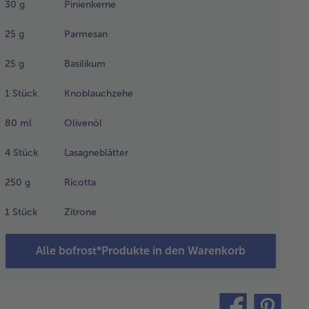
30
g
Pinienkerne
n
25
g
Parmesan
fgefrorenen
nat in einem
25
g
Basilikum
pf ohne
kel erhitzen,
1
Stück
Knoblauchzehe
 das Wasser
t vollständig
80
ml
Olivenöl
dunstet ist.
nn den Lauch
4
Stück
Lasagneblätter
nzugeben und
ter Wenden
250
g
Ricotta
sammen mit
m Spinat
1
Stück
Zitrone
itzen.
hrenddessen
Alle bofrost*Produkte in den Warenkorb
cktailtomaten
bieren,
nfalls zum
teilen
pin
müse geben