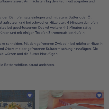
ftauen lassen. Am nächsten Tag den Fisch kalt abspülen und
Dä
ein
mit
 den Dämpfeinsatz einlegen und mit etwas Butter oder Öl
But
kel aufsetzen und bei schwacher Hitze etwa 4 Minuten dämpfen.
bes
tze bei geschlossenem Deckel weitere 4-5 Minuten saftig
Die
ürzen und mit einigen Tropfen Zitronensaft beträufeln.
Rot
dar
cke schneiden. Mit den gefrorenen Zwiebeln bei mittlerer Hitze in
de
und Obers mit der gefrorenen Kräutermischung hinzufügen. Die
auf
ale würzen und die Butter hinzufügen.
be
Hit
Mi
e Rotbarschfilets darauf anrichten.
dä
To
ne
den
Nac
ge
Dec
4-