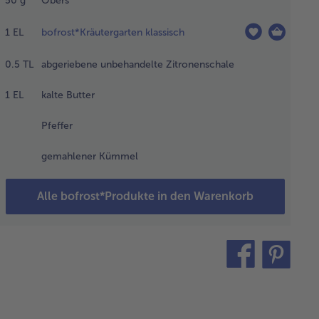
50
g
Obers
mpfeinsatz
legen und
1
EL
bofrost*Kräutergarten klassisch
 etwas
ter oder Öl
0.5
TL
abgeriebene unbehandelte Zitronenschale
treichen.
1
EL
kalte Butter
barschfilets
auf legen,
Pfeffer
n Deckel
setzen und
gemahlener Kümmel
i schwacher
ze etwa 4
nuten
Alle bofrost*Produkte in den Warenkorb
mpfen. Den
pf vom Herd
hmen und
 Fisch in der
teilen
pin
hhitze bei
it
schlossenem
kel weitere
5 Minuten