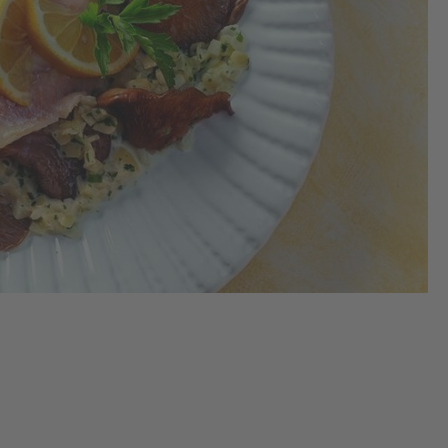
De
Ro
im
Kü
üb
zu
auf
las
nä
Ta
Fis
ab
un
tup
2.
In 
Dä
et
zu
bri