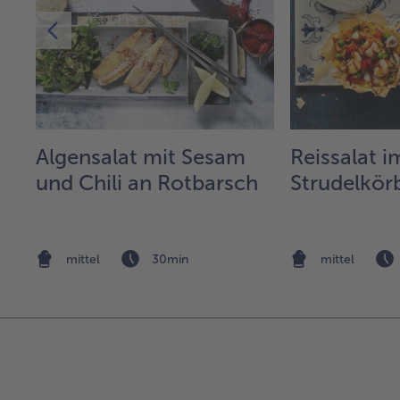
Algensalat mit Sesam
Reissalat i
und Chili an Rotbarsch
Strudelkör
mittel
30min
mittel