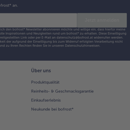
 die
frost* an.
barschfilets
auf
Jetzt anmelden
ichten.
 ich den bofrost* Newsletter abonnieren möchte und willige ein, dass hierfür meine
olle Inspirationen und Neuigkeiten rund um bofrost* zu erhalten. Diese Einwilligung
ereitgestellten Link oder per E-Mail an datenschutz@bofrost.at widerrufen werden.
eit der aufgrund der Einwilligung bis zum Widerruf erfolgten Verarbeitung nicht
nd zu Ihren Rechten finden Sie in unseren
Datenschutzhinweisen
.
Über uns
Produktqualität
Reinheits- & Geschmacksgarantie
Einkaufserlebnis
Neukunde bei bofrost*