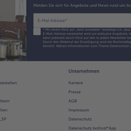
und
Melden Sie sich für Angebote und News rund um bo
Rot
dar
E-Mail Adresse
*
anr
*
Mit einem Klick auf „Jetzt anmelden" bestätige ich, dass
E-Mail-Adresse verarbeitet wird um exklusive Angebote, t
kann jederzeit durch Klick auf den in jedem Newsletter b
Durch den Widerruf der Einwilligung wird die Rechtmäßigk
berührt. Nähere Informationen zum Thema Datenschutz u
Unternehmen
 bestellen
Karriere
Presse
ättern
AGB
llen
Impressum
g_SP
Datenschutz
Datenschutz bofrost*App