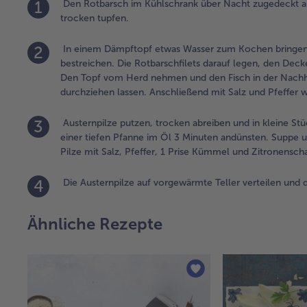
1
Den Rotbarsch im Kühlschrank über Nacht zugedeckt au
trocken tupfen.
2
In einem Dämpftopf etwas Wasser zum Kochen bringen,
bestreichen. Die Rotbarschfilets darauf legen, den Dec
Den Topf vom Herd nehmen und den Fisch in der Nachhi
durchziehen lassen. Anschließend mit Salz und Pfeffer w
3
Austernpilze putzen, trocken abreiben und in kleine Stü
einer tiefen Pfanne im Öl 3 Minuten andünsten. Suppe 
Pilze mit Salz, Pfeffer, 1 Prise Kümmel und Zitronensch
4
Die Austernpilze auf vorgewärmte Teller verteilen und di
Ähnliche Rezepte