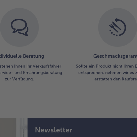
Mi
and
Su
Obe
ge
Kr
hin
Pil
dividuelle Beratung
Geschmacksgarant
Pfe
Kü
stehen Ihnen Ihr Verkaufsfahrer
Sollte ein Produkt nicht Ihren
Zit
ervice- und Ernährungsberatung
entsprechen, nehmen wir es 
wür
zur Verfügung.
erstatten den Kaufprei
But
hin
4.
Die
Aus
auf
vo
Newsletter
Tel