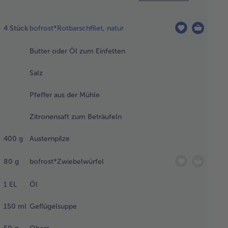
n
tbarsch
4
Stück
bofrost*Rotbarschfilet, natur
hlschrank
Butter oder Öl zum Einfetten
er Nacht
gedeckt
Salz
tauen
sen. Am
Pfeffer aus der Mühle
chsten
g den
Zitronensaft zum Beträufeln
ch kalt
spülen
d trocken
400
g
Austernpilze
fen.
80
g
bofrost*Zwiebelwürfel
einem
1
EL
Öl
mpftopf
was Wasser
150
ml
Geflügelsuppe
m Kochen
ngen, den