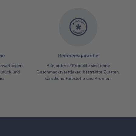
nuten
ünsten.
ppe und
rs mit der
frorenen
äutermischung
zufügen. Die
ze mit Salz,
ie
Reinheitsgarantie
ffer, 1 Prise
mmel und
 Erwartungen
Alle bofrost*Produkte sind ohne
ronenschale
zurück und
Geschmacksverstärker, bestrahlte Zutaten,
zen und die
s.
künstliche Farbstoffe und Aromen.
ter
zufügen.
ternpilze
rgewärmte
ler verteilen